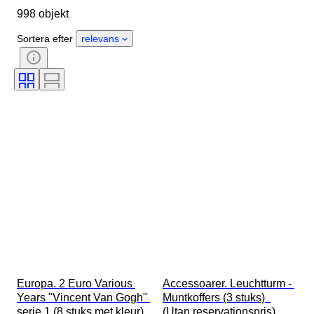
998 objekt
Valuta
Era
Typ av mynt
Sortera efter
relevans
Europa. 2 Euro Various 
Accessoarer. Leuchtturm - 
Years "Vincent Van Gogh" 
Muntkoffers (3 stuks)  
serie 1 (8 stuks met kleur)  
(Utan reservationspris)