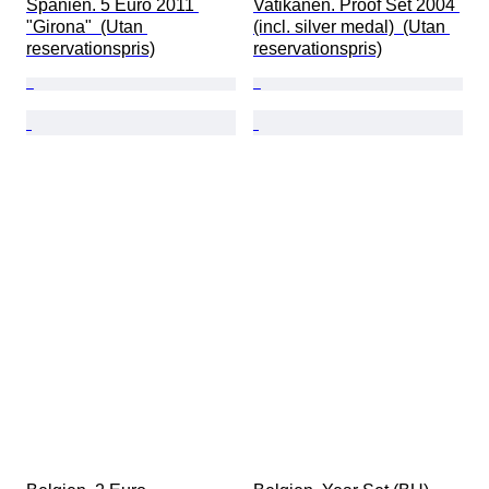
Spanien. 5 Euro 2011 
Vatikanen. Proof Set 2004 
"Girona"  (Utan 
(incl. silver medal)  (Utan 
reservationspris)
reservationspris)