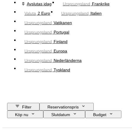
Avslutas idag
Ursprungsland
Frankrike
Valuta
2 Euro
Ursprungsland
Italien
Ursprungsland
Vatikanen
Ursprungsland
Portugal
Ursprungsland
Finland
Ursprungsland
Europa
Ursprungsland
Nederländerna
Ursprungsland
Tyskland
Filter
Reservationspris
Köp nu
Slutdatum
Budget
Plats
Objekt
Ursprungsland
Material
Skick
Ämne