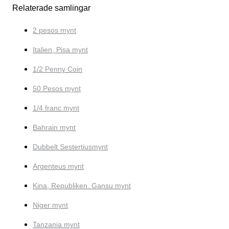
Relaterade samlingar
2 pesos mynt
Italien, Pisa mynt
1/2 Penny Coin
50 Pesos mynt
1/4 franc mynt
Bahrain mynt
Dubbelt Sestertiusmynt
Argenteus mynt
Kina, Republiken. Gansu mynt
Niger mynt
Tanzania mynt