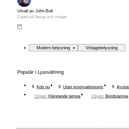
Utvalt av John Bolt
Expert på Design och vintage
Modern belysning
Vintagebelysning
Populär i Ljussättning
Köp nu
Utan reservationspris
Avslut
Objekt
Hängande lampa
Objekt
Bordslampa