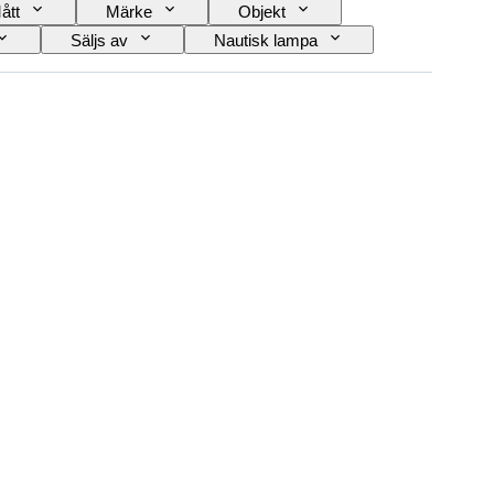
ått
Märke
Objekt
Säljs av
Nautisk lampa