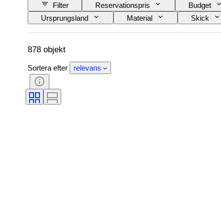
Filter
Reservationspris
Budget
Ursprungsland
Material
Skick
Era
Skapare
Modell
878 objekt
Sortera efter
relevans