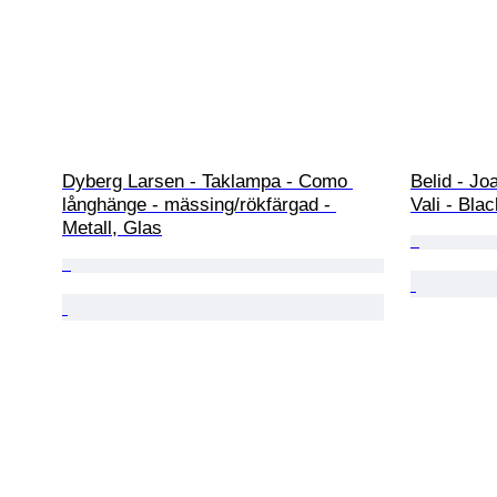
Dyberg Larsen - Taklampa - Como 
Belid - Jo
långhänge - mässing/rökfärgad - 
Vali - Blac
Metall, Glas