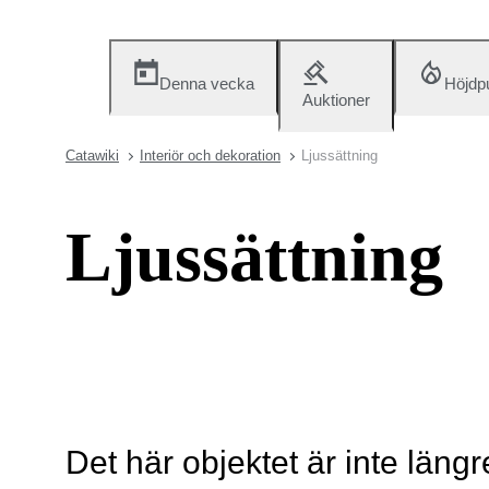
Denna vecka
Höjdp
Auktioner
Catawiki
Interiör och dekoration
Ljussättning
Ljussättning
Det här objektet är inte längr