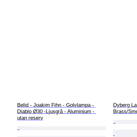
Belid - Joakim Fihn - Golvlampa - 
Dyberg La
Diablo Ø30 -Ljusgrå - Aluminium - 
Brass/Smo
utan reserv