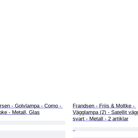
rsen - Golvlampa - Como - 
Frandsen - Friis & Moltke - 
ke - Metall, Glas
Vägglampa (2) - Satellit väg
svart - Metall - 2 artiklar