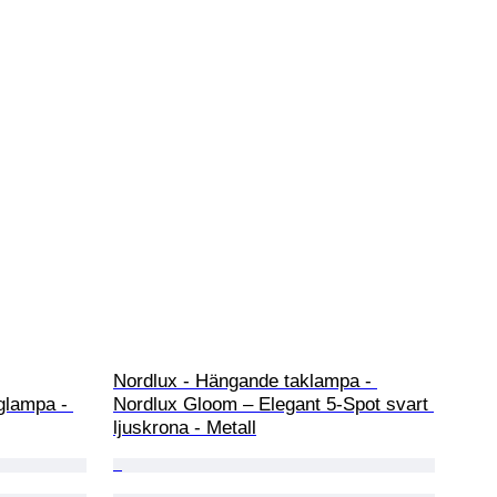
Nordlux - Hängande taklampa - 
glampa - 
Nordlux Gloom – Elegant 5-Spot svart 
ljuskrona - Metall