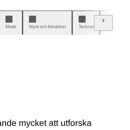
Mode
Mynt och frimärken
Tecknat
Bilar och cy
rande mycket att utforska