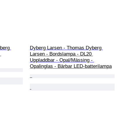
berg 
Dyberg Larsen - Thomas Dyberg 
 
Larsen - Bordslampa - DL20 
Uppladdbar - Opal/Mässing - 
Opalinglas - Bärbar LED-batterilampa