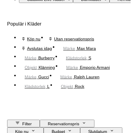
Populär i Kläder
Köp nu
Utan reservationspris
Avslutas idag
Märke
Max Mara
Märke
Burberry
Klädstorlek
S
Objekt
Klänning
Märke
Emporio Armani
Märke
Gucci
Märke
Ralph Lauren
Klädstorlek
L
Objekt
Rock
Filter
Reservationspris
Köp nu
Budget
Slutdatum