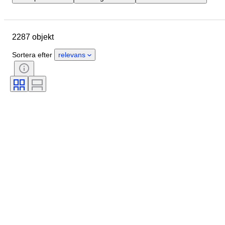
Plats
Märke
Objekt
Ursprungsland
Material
2287 objekt
Kön
Skick
Period
Stil
Färg
Klädstorlek
Sortera efter
relevans
Produktstorlek
Era
Mönster
Storlek på skjortkrage
Tillbehör ingår
Skostorlek