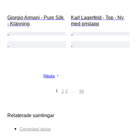
Giorgio Armani - Pure Silk 
Karl Lagerfeld - Top - Ny 
- Klänning
med prislapp
Nästa
1
2
3
…
96
Relaterade samlingar
Corneliani jacka