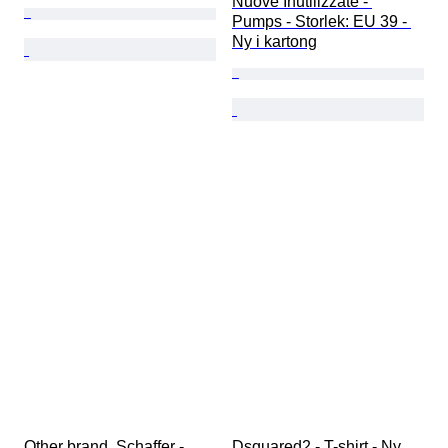
Nuove Inutilizzate - 
Pumps - Storlek: EU 39 - 
Ny i kartong
Other brand, Schaffer - 
Dsquared2 - T-shirt - Ny 