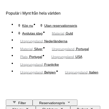
Populär i Mynt från hela världen
Köp nu
Utan reservationspris
Avslutas idag
Material
Guld
Ursprungsland
Nederländerna
Material
Silver
Ursprungsland
Portugal
Plats
Portugal
Ursprungsland
USA
Ursprungsland
Frankrike
Ursprungsland
Belgien
Ursprungsland
Italien
Filter
Reservationspris