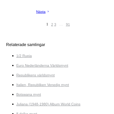
Nästa
1
2
3
…
91
Relaterade samlingar
1/2 Rupia
Euro Nederländerna Världsmynt
Republikens världsmynt
Italien, Republiken Venedig mynt
Botswana mynt
Juliana (1948-1980) Album World Coins
8 dollar mynt