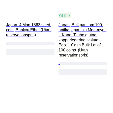
Fri frakt
Japan. 4 Mon 1863 seed 
Japan, Bulkparti om 100 
coin, Bunkyu Eiho  (Utan 
antika japanska Mon-mynt 
reservationspris)
– Kanei Tsuho gjutna 
kopparlegeringsvaluta – 
Edo. 1 Cash Bulk Lot of 
100 coins  (Utan 
reservationspris)