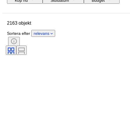
Köp nu
Slutdatum
Budget
Plats
Objekt
Ursprungsland
Material
Skick
Certifiering
2163 objekt
Ämne
Valuta
Era
Typ av mynt
Regent/era
Sortera efter
relevans