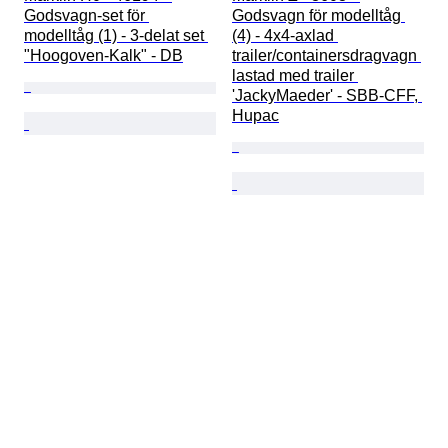
Godsvagn-set för 
Godsvagn för modelltåg 
modelltåg (1) - 3-delat set 
(4) - 4x4-axlad 
"Hoogoven-Kalk" - DB
trailer/containersdragvagn 
lastad med trailer 
'JackyMaeder' - SBB-CFF, 
Hupac