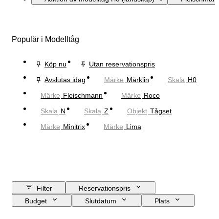
Populär i Modelltåg
Köp nu
Utan reservationspris
Avslutas idag
Märke
Märklin
Skala
H0
Märke
Fleischmann
Märke
Roco
Skala
N
Skala
Z
Objekt
Tågset
Märke
Minitrix
Märke
Lima
Filter
Reservationspris
Budget
Slutdatum
Plats
Märke
Objekt