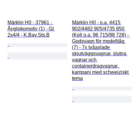
Märklin H0 - 37961 - 
Märklin H0 - o.a. 4415 
Ånglokomotiv (1) - Gt 
902/4482 905/4735 950 
2x4/4 - K.Bay.Sts.B
(Koll o.a. 96 715/98 728) - 
Godsvagn för modelltåg 
(7) - 7x tvåaxlade 
skjutväggsvagnar, slutna 
vagnar och 
containerdragvagnar, 
kampanj med schweiziskt 
tema