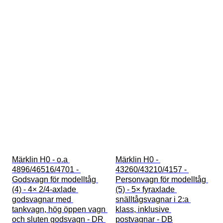
Märklin H0 - o.a 
Märklin H0 - 
4896/46516/4701 - 
43260/43210/4157 - 
Godsvagn för modelltåg 
Personvagn för modelltåg 
(4) - 4× 2/4-axlade 
(5) - 5× fyraxlade 
godsvagnar med 
snälltågsvagnar i 2:a 
tankvagn, hög öppen vagn 
klass, inklusive 
och sluten godsvagn - DR 
postvagnar - DB