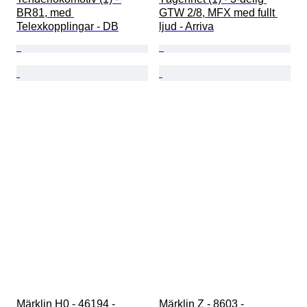
BR81, med 
GTW 2/8, MFX med fullt 
Telexkopplingar - DB
ljud - Arriva
Märklin H0 - 46194 - 
Märklin Z - 8603 - 