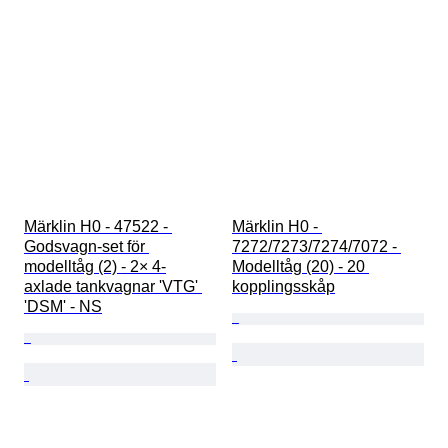
Märklin H0 - 47522 - 
Märklin H0 - 
Godsvagn-set för 
7272/7273/7274/7072 - 
modelltåg (2) - 2× 4-
Modelltåg (20) - 20 
axlade tankvagnar 'VTG' 
kopplingsskåp
'DSM' - NS