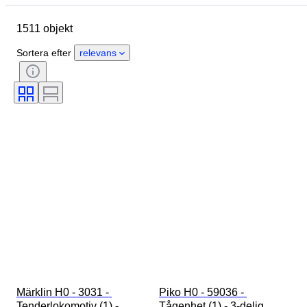
Ursprungsland
Material
1511 objekt
Skick
Extra tillbehör
Period
Ämne
Stil
Färg
Sortera efter
relevans
Skala
Kontroll
Strömtillförsel
Järnvägsföretag
Era
Original / kopia
Märklin H0 - 3031 - 
Piko H0 - 59036 - 
Tenderlokomotiv (1) - 
Tågenhet (1) - 3-delig 