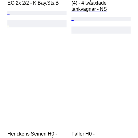
EG 2x 2/2 - K.Bay.Sts.B
(4) - 4 tvåaxlade 
tankvagnar - NS
Henckens Seinen H0 - 
Faller H0 - 