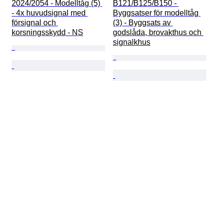
2024/2054 - Modelltåg (5) 
B121/B125/B150 - 
- 4x huvudsignal med 
Byggsatser för modelltåg 
försignal och 
(3) - Byggsats av 
korsningsskydd - NS
godslåda, brovakthus och 
signalkhus