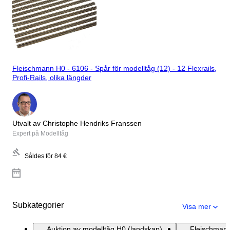
Fleischmann H0 - 6106 - Spår för modelltåg (12) - 12 Flexrails,
Profi-Rails, olika längder
Utvalt av Christophe Hendriks Franssen
Expert på Modelltåg
Såldes för
84 €
Subkategorier
Visa mer
Auktion av modelltåg H0 (landskap)
Fleischmann