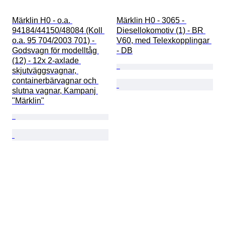
Märklin H0 - o.a. 
Märklin H0 - 3065 - 
94184/44150/48084 (Koll 
Diesellokomotiv (1) - BR 
o.a. 95 704/2003 701) - 
V60, med Telexkopplingar 
Godsvagn för modelltåg 
- DB
(12) - 12x 2-axlade 
skjutväggsvagnar, 
containerbärvagnar och 
slutna vagnar, Kampanj 
"Märklin"