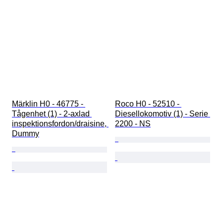
Märklin H0 - 46775 - 
Roco H0 - 52510 - 
Tågenhet (1) - 2-axlad 
Diesellokomotiv (1) - Serie 
inspektionsfordon/draisine, 
2200 - NS
Dummy