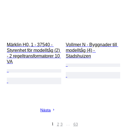
Märklin H0, 1 - 37540 - 
Vollmer N - Byggnader till 
Styrenhet för modelltåg (2) 
modelltåg (4) - 
- 2 regeltransformatorer 10 
Stadshuizen
VA
Nästa
1
2
3
…
63