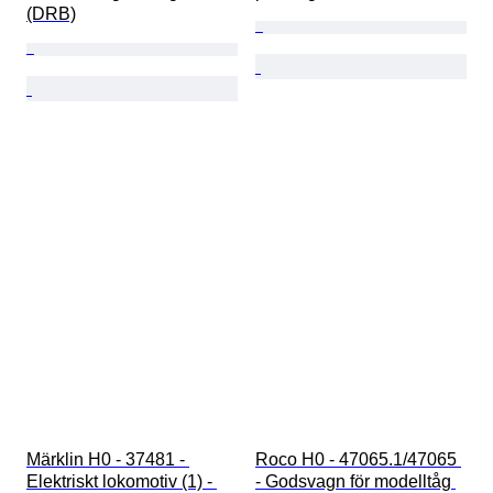
(DRB)
Märklin H0 - 37481 - 
Roco H0 - 47065.1/47065 
Elektriskt lokomotiv (1) - 
- Godsvagn för modelltåg 