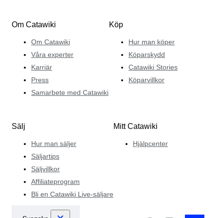
Om Catawiki
Köp
Om Catawiki
Hur man köper
Våra experter
Köparskydd
Karriär
Catawiki Stories
Press
Köparvillkor
Samarbete med Catawiki
Sälj
Mitt Catawiki
Hur man säljer
Hjälpcenter
Säljartips
Säljvillkor
Affiliateprogram
Bli en Catawiki Live-säljare