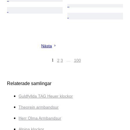
Nästa
1
2
3
…
100
Relaterade samlingar
Guldfyllda TAG Heuer klockor
Theorein armbandsur
Herr Olma Armbandsur
Alpina klockor