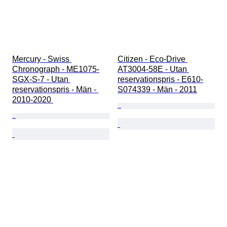
Mercury - Swiss 
Citizen - Eco-Drive 
Chronograph - ME1075-
AT3004-58E - Utan 
SGX-S-7 - Utan 
reservationspris - E610-
reservationspris - Män - 
S074339 - Män - 2011
2010-2020 