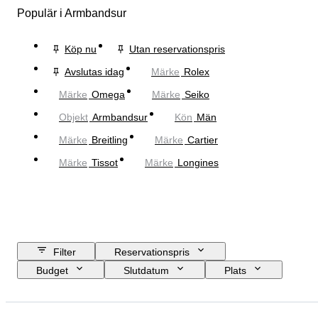
Populär i Armbandsur
Köp nu
Utan reservationspris
Avslutas idag
Märke
Rolex
Märke
Omega
Märke
Seiko
Objekt
Armbandsur
Kön
Män
Märke
Breitling
Märke
Cartier
Märke
Tissot
Märke
Longines
Filter
Reservationspris
Budget
Slutdatum
Plats
Märke
Boettens diameter
Klockarmbandets längd
Objekt