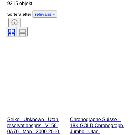
9215 objekt
Ursprungsland
Material
Kön
Skick
Extra tillbehör
Sortera efter
relevans
Period
Certifiering
Bindning
Färg
Urverk
Material i klockarmband
Era
Kraftreserv
Klockljud
Original / kopia
Automobilia-typ
Klocktyp
Modell
Seiko - Unknown - Utan 
Chronographe Suisse - 
reservationspris - V158-
18K GOLD Chronograph 
0A70 - Män - 2000-2010 
Jumbo - Utan 