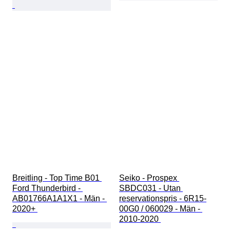
Breitling - Top Time B01 
Seiko - Prospex 
Ford Thunderbird - 
SBDC031 - Utan 
AB01766A1A1X1 - Män - 
reservationspris - 6R15-
2020+ 
00G0 / 060029 - Män - 
2010-2020 