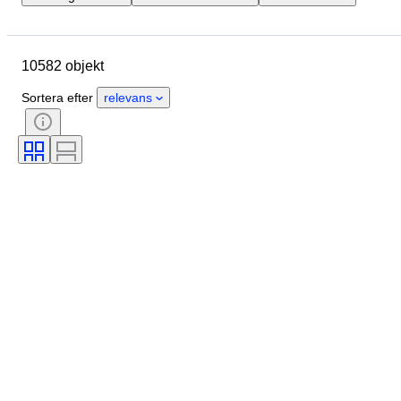
Märke
Boettens diameter
Klockarmbandets längd
Objekt
10582 objekt
Ursprungsland
Material
Kön
Skick
Period
Sortera efter
relevans
Certifiering
Ämne
Utgåva nr.
Språk
Färg
Urverk
Material i klockarmband
Era
Kraftreserv
Klockljud
Original / kopia
Automobilia-typ
Modell