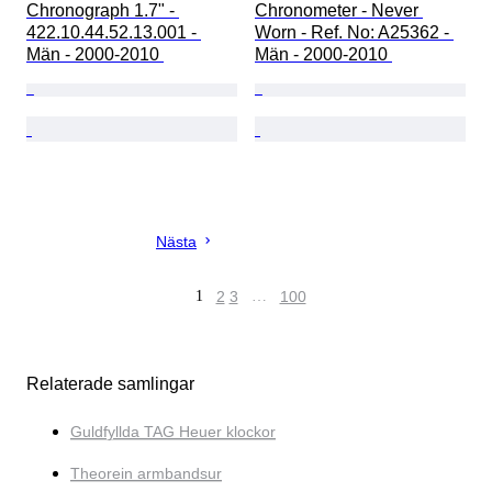
Chronograph 1.7" - 
Chronometer - Never 
422.10.44.52.13.001 - 
Worn - Ref. No: A25362 - 
Män - 2000-2010 
Män - 2000-2010 
Nästa
1
2
3
…
100
Relaterade samlingar
Guldfyllda TAG Heuer klockor
Theorein armbandsur