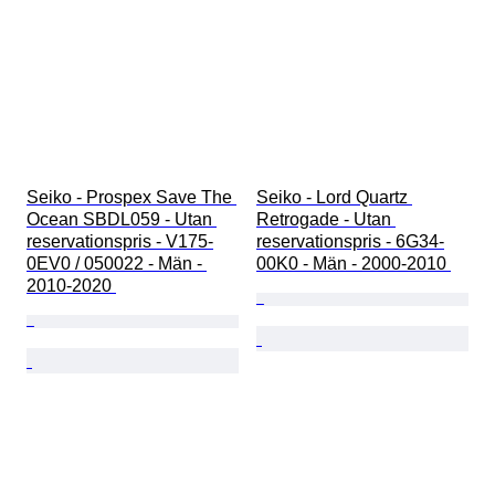
Seiko - Prospex Save The 
Seiko - Lord Quartz 
Ocean SBDL059 - Utan 
Retrogade - Utan 
reservationspris - V175-
reservationspris - 6G34-
0EV0 / 050022 - Män - 
00K0 - Män - 2000-2010 
2010-2020 