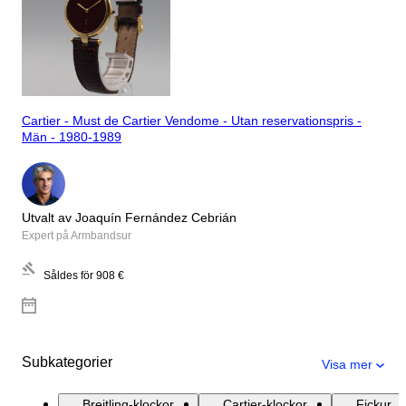
Cartier - Must de Cartier Vendome - Utan reservationspris -
Män - 1980-1989
Utvalt av Joaquín Fernández Cebrián
Expert på Armbandsur
Såldes för
908 €
Subkategorier
Visa mer
Breitling-klockor
Cartier-klockor
Fickur