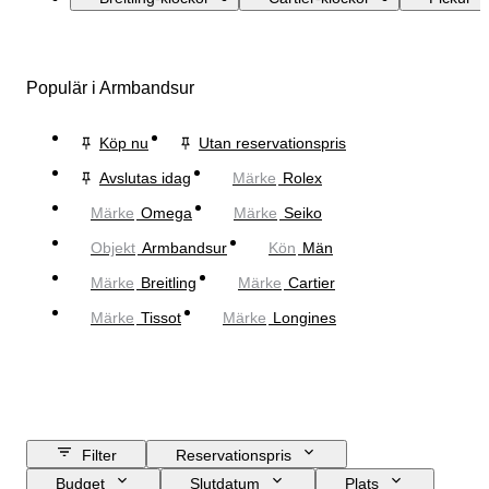
Populär i Armbandsur
Köp nu
Utan reservationspris
Avslutas idag
Märke
Rolex
Märke
Omega
Märke
Seiko
Objekt
Armbandsur
Kön
Män
Märke
Breitling
Märke
Cartier
Märke
Tissot
Märke
Longines
Filter
Reservationspris
Budget
Slutdatum
Plats