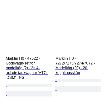
Märklin H0 - 47522 - 
Märklin H0 - 
Godsvagn-set för 
7272/7273/7274/7072 - 
modelltåg (2) - 2× 4-
Modelltåg (20) - 20 
axlade tankvagnar 'VTG' 
kopplingsskåp
'DSM' - NS