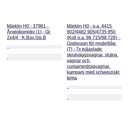
Märklin H0 - 37961 - 
Märklin H0 - o.a. 4415 
Ånglokomotiv (1) - Gt 
902/4482 905/4735 950 
2x4/4 - K.Bay.Sts.B
(Koll o.a. 96 715/98 728) - 
Godsvagn för modelltåg 
(7) - 7x tvåaxlade 
skjutväggsvagnar, slutna 
vagnar och 
containerdragvagnar, 
kampanj med schweiziskt 
tema