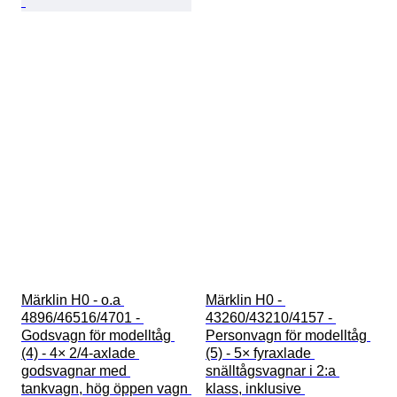
Märklin H0 - o.a 
Märklin H0 - 
4896/46516/4701 - 
43260/43210/4157 - 
Godsvagn för modelltåg 
Personvagn för modelltåg 
(4) - 4× 2/4-axlade 
(5) - 5× fyraxlade 
godsvagnar med 
snälltågsvagnar i 2:a 
tankvagn, hög öppen vagn 
klass, inklusive 