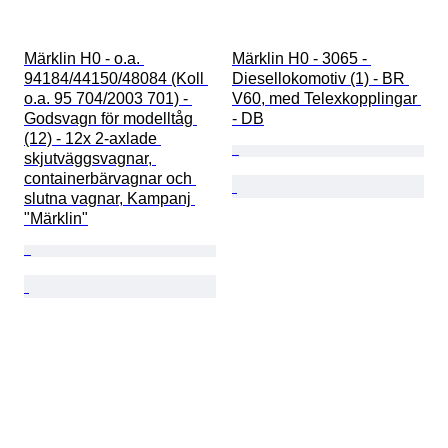
Märklin H0 - o.a. 
Märklin H0 - 3065 - 
94184/44150/48084 (Koll 
Diesellokomotiv (1) - BR 
o.a. 95 704/2003 701) - 
V60, med Telexkopplingar 
Godsvagn för modelltåg 
- DB
(12) - 12x 2-axlade 
skjutväggsvagnar, 
containerbärvagnar och 
slutna vagnar, Kampanj 
"Märklin"