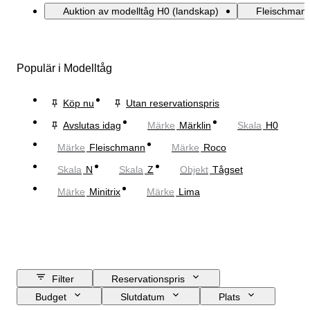
Auktion av modelltåg H0 (landskap)
Fleischmann
Populär i Modelltåg
Köp nu
Utan reservationspris
Avslutas idag
Märke
Märklin
Skala
H0
Märke
Fleischmann
Märke
Roco
Skala
N
Skala
Z
Objekt
Tågset
Märke
Minitrix
Märke
Lima
Filter
Reservationspris
Budget
Slutdatum
Plats