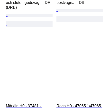
och sluten godsvagn - DR 
postvagnar - DB
(DRB)
Märklin H0 - 37481 - 
Roco H0 - 47065.1/47065 