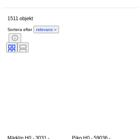
Märke
Objekt
Ursprungsland
Material
1511 objekt
Skick
Extra tillbehör
Period
Ämne
Stil
Färg
Sortera efter
relevans
Skala
Kontroll
Strömtillförsel
Järnvägsföretag
Era
Original / kopia
Märklin H0 - 3031 - 
Piko H0 - 59036 - 