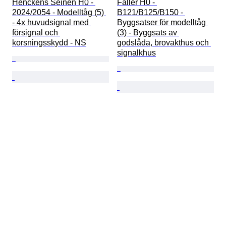
Henckens Seinen H0 - 
Faller H0 - 
2024/2054 - Modelltåg (5) 
B121/B125/B150 - 
- 4x huvudsignal med 
Byggsatser för modelltåg 
försignal och 
(3) - Byggsats av 
korsningsskydd - NS
godslåda, brovakthus och 
signalkhus