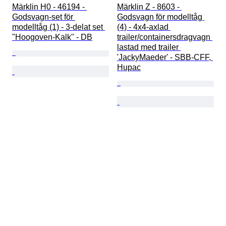
Märklin H0 - 46194 - 
Märklin Z - 8603 - 
Godsvagn-set för 
Godsvagn för modelltåg 
modelltåg (1) - 3-delat set 
(4) - 4x4-axlad 
"Hoogoven-Kalk" - DB
trailer/containersdragvagn 
lastad med trailer 
'JackyMaeder' - SBB-CFF, 
Hupac