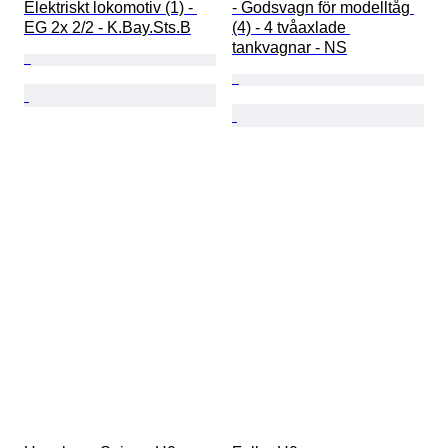
Elektriskt lokomotiv (1) - 
- Godsvagn för modelltåg 
EG 2x 2/2 - K.Bay.Sts.B
(4) - 4 tvåaxlade 
tankvagnar - NS