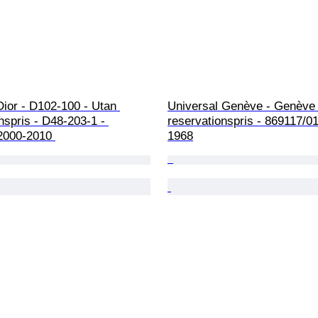
Dior - D102-100 - Utan 
Universal Genève - Genève 
nspris - D48-203-1 - 
reservationspris - 869117/01
2000-2010 
1968