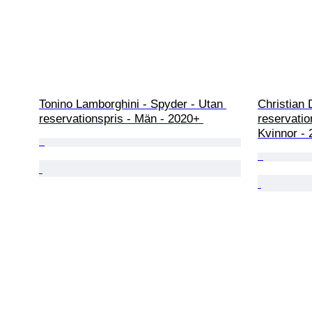
Tonino Lamborghini - Spyder - Utan 
Christian 
reservationspris - Män - 2020+ 
reservatio
Kvinnor - 