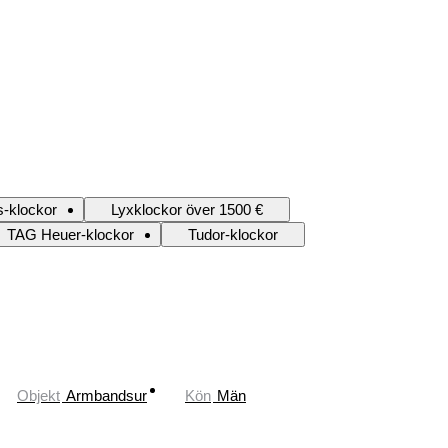
s-klockor
Lyxklockor över 1500 €
TAG Heuer-klockor
Tudor-klockor
Objekt
Armbandsur
Kön
Män