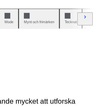
Mode
Mynt och frimärken
Tecknat
Bilar och cy
rande mycket att utforska