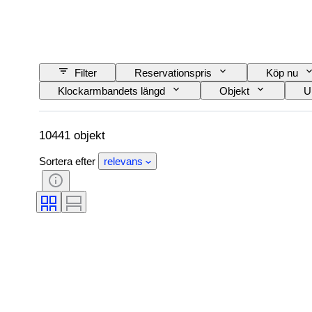
Filter
Reservationspris
Köp nu
Klockarmbandets längd
Objekt
U
Certifiering
Ämne
Bindning
Modell
10441 objekt
Sortera efter
relevans