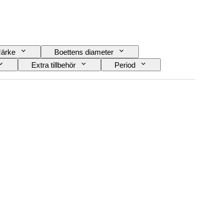
ärke
Boettens diameter
Extra tillbehör
Period
k
Material i klockarmband
Era