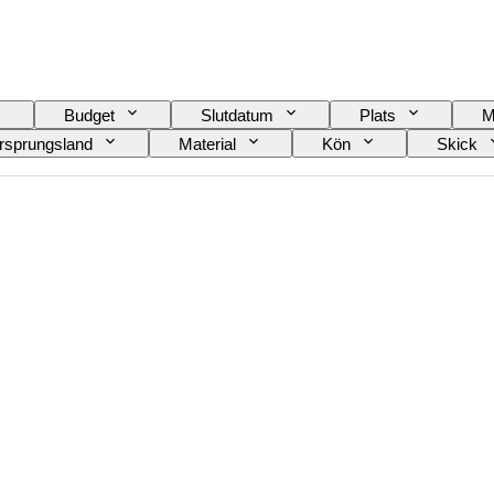
Budget
Slutdatum
Plats
M
rsprungsland
Material
Kön
Skick
Utgåva nr.
Språk
Färg
Urver