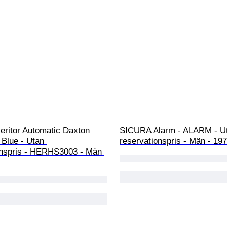
Heritor Automatic Daxton 
SICURA Alarm - ALARM - U
 Blue - Utan 
reservationspris - Män - 19
onspris - HERHS3003 - Män 