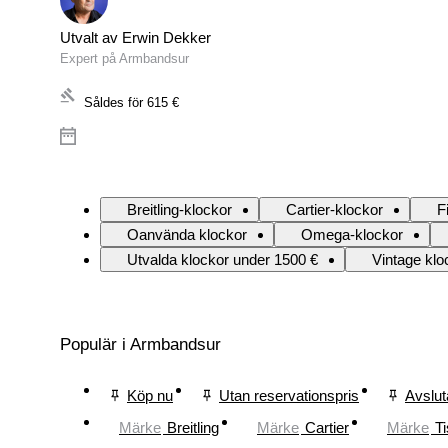
Utvalt av Erwin Dekker
Expert på Armbandsur
Såldes för
615 €
Breitling-klockor
Cartier-klockor
F
Oanvända klockor
Omega-klockor
Utvalda klockor under 1500 €
Vintage klo
Populär i Armbandsur
Köp nu
Utan reservationspris
Avslut
Märke
Breitling
Märke
Cartier
Märke
Ti