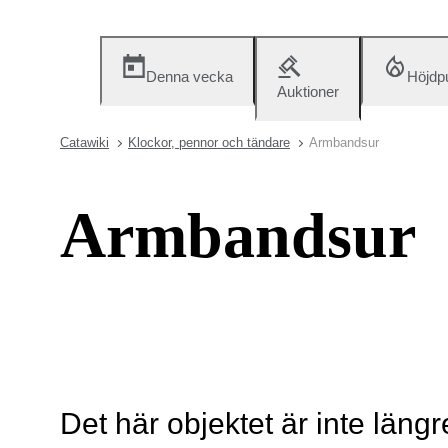
Denna vecka
Höjdp
Auktioner
Catawiki
Klockor, pennor och tändare
Armbandsur
Armbandsur
Det här objektet är inte längr