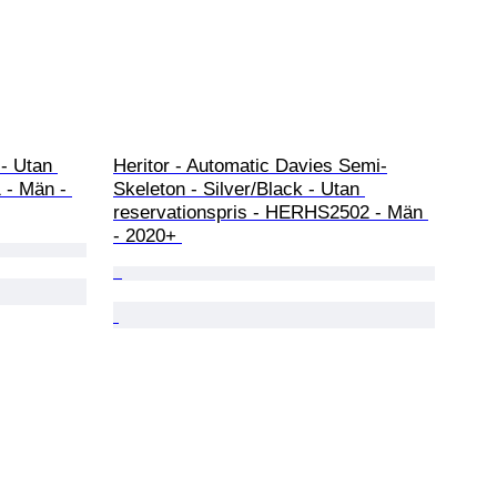
- Utan 
Heritor - Automatic Davies Semi-
 - Män - 
Skeleton - Silver/Black - Utan 
reservationspris - HERHS2502 - Män 
- 2020+ 