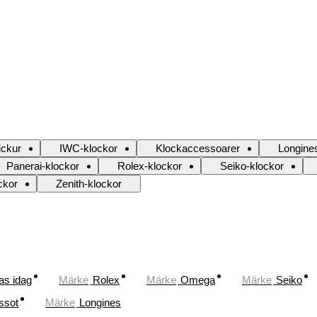
ickur
IWC-klockor
Klockaccessoarer
Longine
Panerai-klockor
Rolex-klockor
Seiko-klockor
ckor
Zenith-klockor
as idag
Märke
Rolex
Märke
Omega
Märke
Seiko
ssot
Märke
Longines