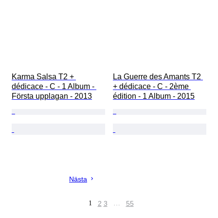
Karma Salsa T2 + 
La Guerre des Amants T2 
dédicace - C - 1 Album - 
+ dédicace - C - 2ème 
Första upplagan - 2013
édition - 1 Album - 2015
Nästa
1
2
3
…
55