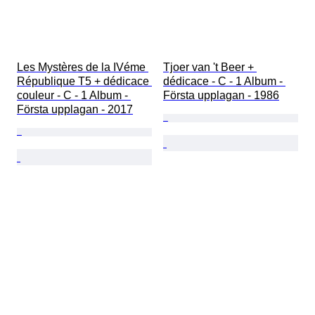
Les Mystères de la IVéme 
Tjoer van 't Beer + 
République T5 + dédicace 
dédicace - C - 1 Album - 
couleur - C - 1 Album - 
Första upplagan - 1986
Första upplagan - 2017