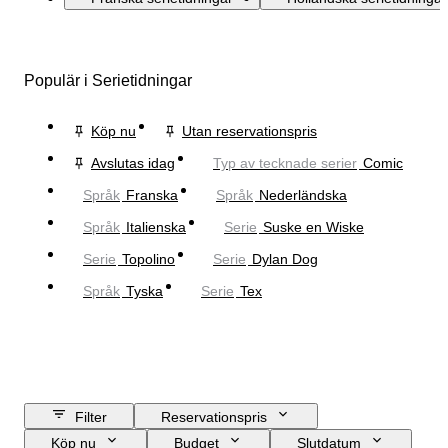
Populär i Serietidningar
Köp nu
Utan reservationspris
Avslutas idag
Typ av tecknade serier
Comic
Språk
Franska
Språk
Nederländska
Språk
Italienska
Serie
Suske en Wiske
Serie
Topolino
Serie
Dylan Dog
Språk
Tyska
Serie
Tex
Filter
Reservationspris
Köp nu
Budget
Slutdatum