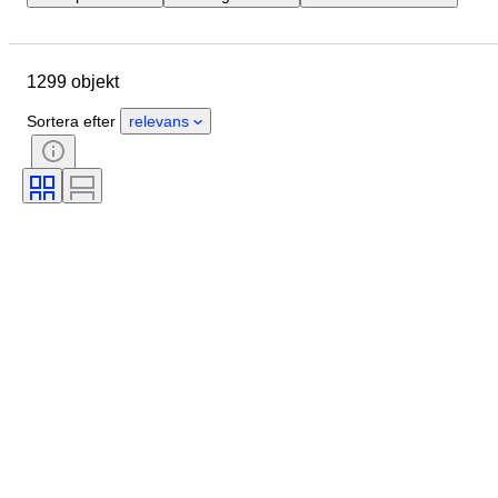
Plats
Objekt
Ursprungsland
Material
Skick
1299 objekt
Extra tillbehör
Period
Ämne
Stil
Teknik
Signatur
Sortera efter
relevans
Bindning
Utgåva nr.
Språk
Färg
Skala
Serie
Betyg
Värderingsföretag
Säljs av
Era
Typ av tecknade serier