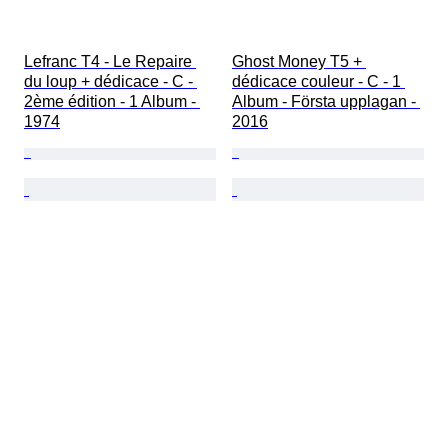
Lefranc T4 - Le Repaire 
Ghost Money T5 + 
du loup + dédicace - C - 
dédicace couleur - C - 1 
2ème édition - 1 Album - 
Album - Första upplagan - 
1974
2016