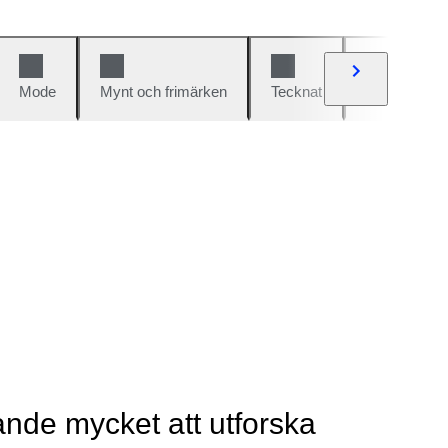
Mode
Mynt och frimärken
Tecknat
Bilar och cy
rande mycket att utforska