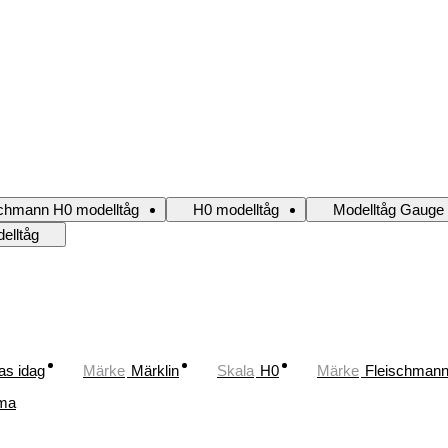
schmann H0 modelltåg
H0 modelltåg
Modelltåg Gauge
elltåg
as idag
Märke
Märklin
Skala
H0
Märke
Fleischman
ma