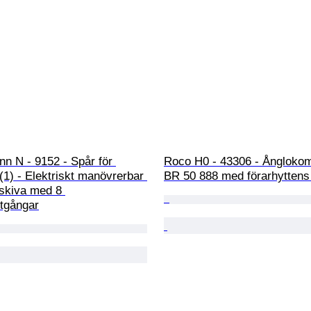
n N - 9152 - Spår för 
Roco H0 - 43306 - Ånglokomo
(1) - Elektriskt manövrerbar 
BR 50 888 med förarhyttens
 skiva med 8 
utgångar