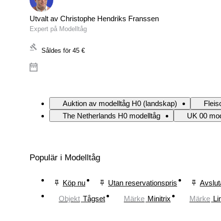
Utvalt av Christophe Hendriks Franssen
Expert på Modelltåg
Såldes för
45 €
Auktion av modelltåg H0 (landskap)
Flei
The Netherlands H0 modelltåg
UK 00 mod
Populär i Modelltåg
Köp nu
Utan reservationspris
Avslut
Objekt
Tågset
Märke
Minitrix
Märke
Li