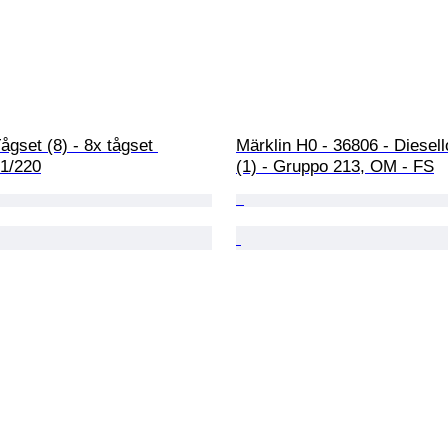
Tågset (8) - 8x tågset 
Märklin H0 - 36806 - Diesel
 1/220
(1) - Gruppo 213, OM - FS