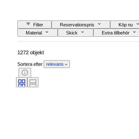
Filter
Reservationspris
Köp nu
Material
Skick
Extra tillbehör
Järnvägsföretag
Era
1272 objekt
Sortera efter
relevans