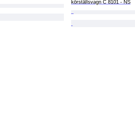
körställsvagn C 8101 - NS