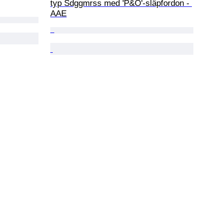
typ Sdggmrss med 'P&O'-släpfordon - 
AAE