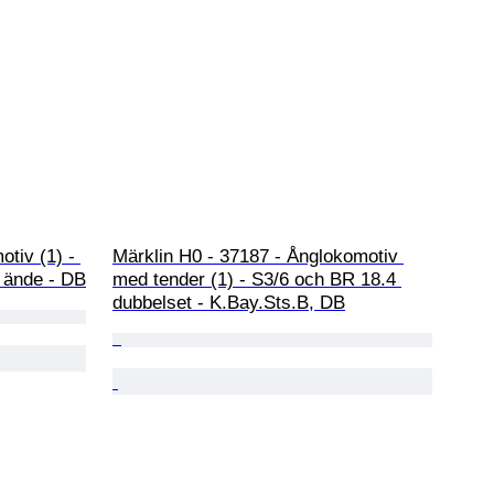
tiv (1) - 
Märklin H0 - 37187 - Ånglokomotiv 
 ände - DB
med tender (1) - S3/6 och BR 18.4 
dubbelset - K.Bay.Sts.B, DB