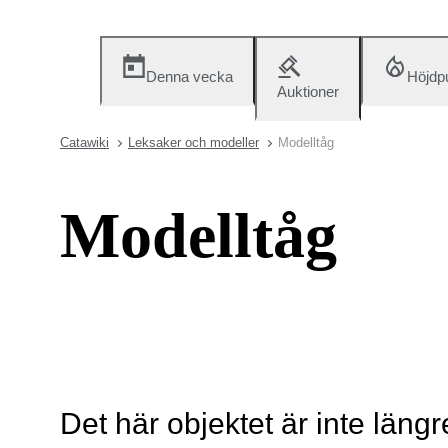
Denna vecka
Höjdp
Auktioner
Catawiki
Leksaker och modeller
Modelltåg
Modelltåg
Det här objektet är inte längr