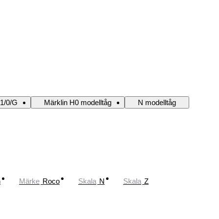
 1/0/G
Märklin H0 modelltåg
N modelltåg
n
Märke
Roco
Skala
N
Skala
Z