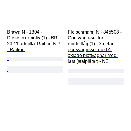
Brawa N - 1304 - 
Fleischmann N - 845508 - 
Diesellokomotiv (1) - BR 
Godsvagn-set för 
232 'Ludmilla' Railion NL! 
modelltåg (1) - 3-delad 
- Railion
godsvagnsset med 4-
axlade plattvagnar med 
last (stålplåtar) - NS