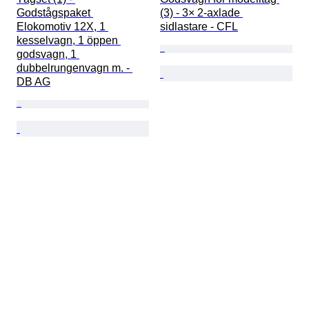
Godstågspaket 
(3) - 3× 2-axlade 
Elokomotiv 12X, 1 
sidlastare - CFL
kesselvagn, 1 öppen 
godsvagn, 1 
dubbelrungenvagn m. - 
DB AG