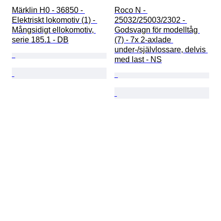
Märklin H0 - 36850 - 
Roco N - 
Elektriskt lokomotiv (1) - 
25032/25003/2302 - 
Mångsidigt ellokomotiv, 
Godsvagn för modelltåg 
serie 185.1 - DB
(7) - 7x 2-axlade 
under-/självlossare, delvis 
med last - NS