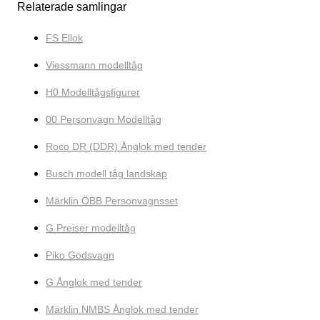
Relaterade samlingar
FS Ellok
Viessmann modelltåg
H0 Modelltågsfigurer
00 Personvagn Modelltåg
Roco DR (DDR) Ånglok med tender
Busch modell tåg landskap
Märklin ÖBB Personvagnsset
G Preiser modelltåg
Piko Godsvagn
G Ånglok med tender
Märklin NMBS Ånglok med tender