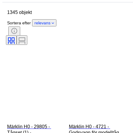
Ursprungsland
Material
1345 objekt
Skick
Extra tillbehör
Period
Färg
Skala
Kontroll
Sortera efter
relevans
Strömtillförsel
Järnvägsföretag
Era
Märklin H0 - 29805 - 
Märklin H0 - 4721 - 
Tågset (1) - 
Godsvagn för modelltåg 