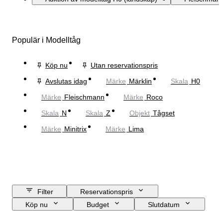
Populär i Modelltåg
Köp nu
Utan reservationspris
Avslutas idag
Märke
Märklin
Skala
H0
Märke
Fleischmann
Märke
Roco
Skala
N
Skala
Z
Objekt
Tågset
Märke
Minitrix
Märke
Lima
Filter
Reservationspris
Köp nu
Budget
Slutdatum
Plats
Märke
Objekt