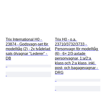
Trix International H0 - 
Trix H0 - o.a. 
23874 - Godsvagn-set för 
23710/3732/3733 - 
modelltåg (2) - 2x tvådelad 
Personvagn för modelltåg 
sats ölvagnar "Lederer" - 
(6) - 6× 2/3-axlade 
DB
personvagnar, 1:a/2:a 
klass och 2:a klass, inkl. 
post- och bagagevagnar - 
DRG