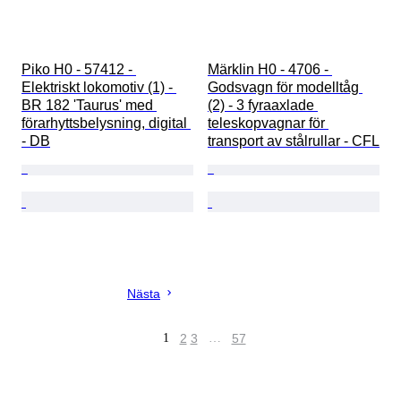
Piko H0 - 57412 - 
Märklin H0 - 4706 - 
Elektriskt lokomotiv (1) - 
Godsvagn för modelltåg 
BR 182 'Taurus' med 
(2) - 3 fyraaxlade 
förarhyttsbelysning, digital 
teleskopvagnar för 
- DB
transport av stålrullar - CFL
Nästa
1
2
3
…
57