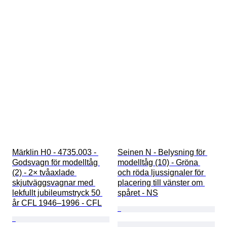
Märklin H0 - 4735.003 - 
Seinen N - Belysning för 
Godsvagn för modelltåg 
modelltåg (10) - Gröna 
(2) - 2× tvåaxlade 
och röda ljussignaler för 
skjutväggsvagnar med 
placering till vänster om 
lekfullt jubileumstryck 50 
spåret - NS
år CFL 1946–1996 - CFL