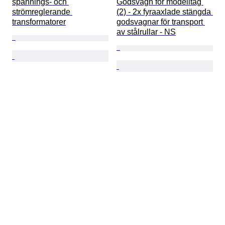
spännings- och 
Godsvagn för modelltåg 
strömreglerande 
(2) - 2x fyraaxlade stängda 
transformatorer
godsvagnar för transport 
av stålrullar - NS