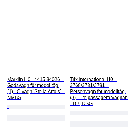
Märklin H0 - 4415.84026 - 
Trix International H0 - 
Godsvagn för modelltåg 
3768/3781/3791 - 
(1) - Ölvagn 'Stella Artois' - 
Personvagn för modelltåg 
NMBS
(3) - Tre passagerarvagnar 
- DB, DSG