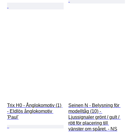
Trix H0 - Ånglokomotiv (1) 
Seinen N - Belysning för 
- Eldlös ånglokomotiv 
modelltåg (10) - 
'Paul'
Ljussignaler grönt / gult / 
rött för placering till 
vänster om spåret. - NS