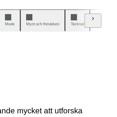
Mode
Mynt och frimärken
Tecknat
Bilar och cy
rande mycket att utforska