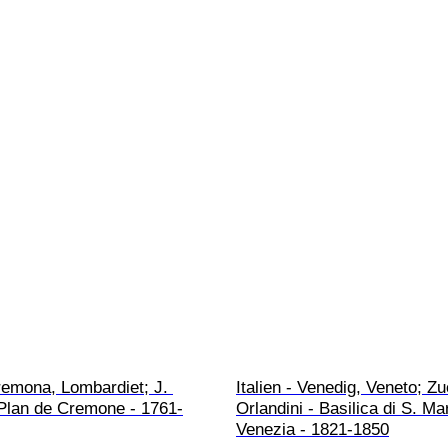
Cremona, Lombardiet; J. 
Italien - Venedig, Veneto; Z
 Plan de Cremone - 1761-
Orlandini - Basilica di S. Ma
Venezia - 1821-1850