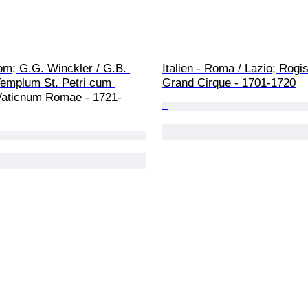
Rom; G.G. Winckler / G.B. 
Italien - Roma / Lazio; Rogis
Templum St. Petri cum 
Grand Cirque - 1701-1720
Vaticnum Romae - 1721-