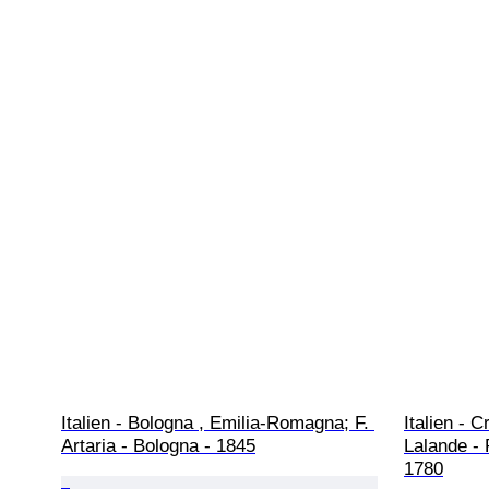
Italien - Bologna , Emilia-Romagna; F. 
Italien - 
Artaria - Bologna - 1845
Lalande -
1780