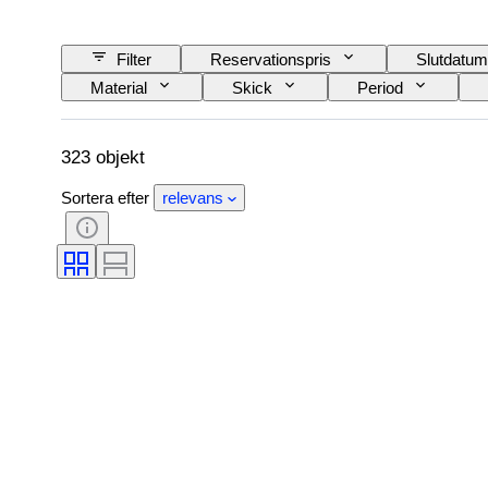
Filter
Reservationspris
Slutdatum
Material
Skick
Period
Färg
Original / kopia
Säljs av
323 objekt
Sortera efter
relevans