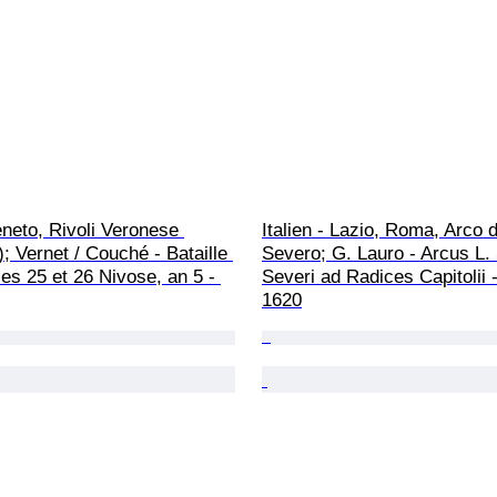
Veneto, Rivoli Veronese 
Italien - Lazio, Roma, Arco d
; Vernet / Couché - Bataille 
Severo; G. Lauro - Arcus L. 
 les 25 et 26 Nivose, an 5 - 
Severi ad Radices Capitolii 
1620