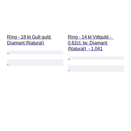
Ring - 18 kt Gult guld 
Ring - 14 kt Vittguld -  
Diamant (Natural) 
0.62ct. tw. Diamant 
(Natural)  - 1.041