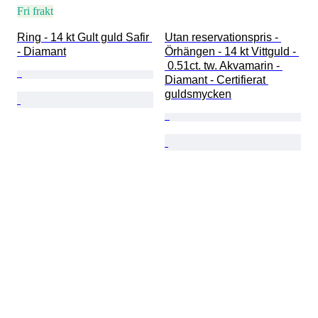
Fri frakt
Ring - 14 kt Gult guld Safir 
Utan reservationspris - 
- Diamant
Örhängen - 14 kt Vittguld - 
 0.51ct. tw. Akvamarin - 
Diamant - Certifierat 
guldsmycken