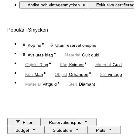
Antika och vintagesmycken
Exklusiva certifiera
Populär i Smycken
Köp nu
Utan reservationspris
Avslutas idag
Material
Gult guld
Objekt
Ring
Kön
Kvinnor
Material
Guld
Kön
Män
Objekt
Örhängen
Stil
Vintage
Material
Vittguld
Sten
Diamant
Filter
Reservationspris
Budget
Slutdatum
Plats