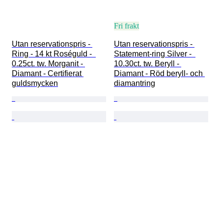
Fri frakt
Utan reservationspris - 
Utan reservationspris - 
Ring - 14 kt Roséguld -  
Statement-ring Silver -  
0.25ct. tw. Morganit - 
10.30ct. tw. Beryll - 
Diamant - Certifierat 
Diamant - Röd beryll- och 
guldsmycken
diamantring