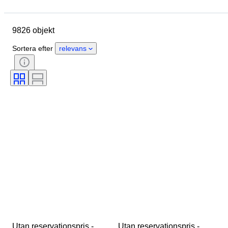
Märke
Objekt
Ursprungsland
Material
9826 objekt
Kön
Skick
Sten
Certifiering
Finhet
Stil
Sortera efter
relevans
Slipning
Klarhet
Färggrad
Exakt färg
Produktstorlek
Ädelstenens transparens
Behandling
Diamanttyp
Pärlglans
Era
Fancy-färgintensitet
Fancy färgöverton
Utan reservationspris - 
Utan reservationspris - 