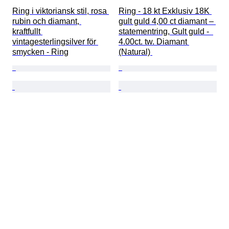
Ring i viktoriansk stil, rosa 
Ring - 18 kt Exklusiv 18K 
rubin och diamant, 
gult guld 4,00 ct diamant – 
kraftfullt 
statementring, Gult guld -  
vintagesterlingsilver för 
4.00ct. tw. Diamant 
smycken - Ring
(Natural) 