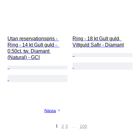
Utan reservationspris - 
Ring - 18 kt Gult guld, 
Ring - 14 kt Gult guld -  
Vittguld Safir - Diamant
0.50ct. tw. Diamant 
(Natural) - GCI
Nästa
1
2
3
…
100