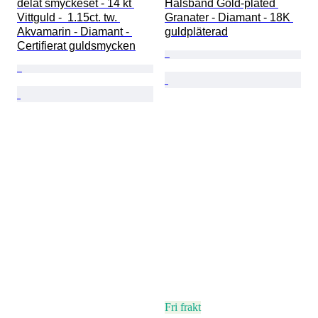
delat smyckeset - 14 kt 
Halsband Gold-plated 
Vittguld -  1.15ct. tw. 
Granater - Diamant - 18K 
Akvamarin - Diamant - 
guldpläterad
Certifierat guldsmycken
Fri frakt