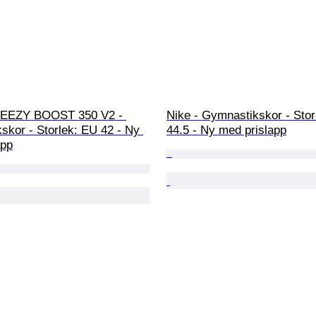
YEEZY BOOST 350 V2 - 
Nike - Gymnastikskor - Stor
skor - Storlek: EU 42 - Ny 
44.5 - Ny med prislapp
app