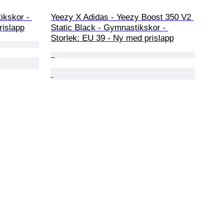
ikskor - 
Yeezy X Adidas - Yeezy Boost 350 V2 
rislapp
Static Black - Gymnastikskor - 
Storlek: EU 39 - Ny med prislapp