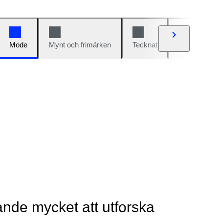
Mode
Mynt och frimärken
Tecknat
Bilar och cy
rande mycket att utforska