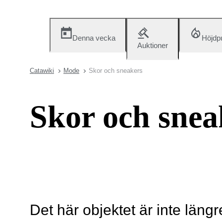
Denna vecka
Höjdp
Auktioner
Catawiki
Mode
Skor och sneakers
Skor och snea
Det här objektet är inte längr