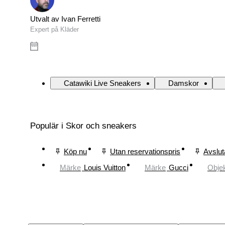
Utvalt av Ivan Ferretti
Expert på Kläder
Catawiki Live Sneakers
Damskor
Populär i Skor och sneakers
Köp nu
Utan reservationspris
Avslut
Märke
Louis Vuitton
Märke
Gucci
Obje