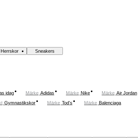
Herrskor
Sneakers
as idag
Märke
Adidas
Märke
Nike
Märke
Air Jordan
kt
Gymnastikskor
Märke
Tod's
Märke
Balenciaga