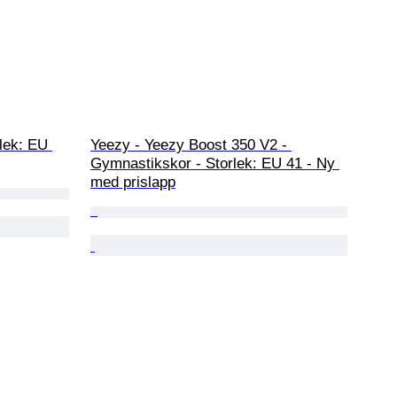
lek: EU 
Yeezy - Yeezy Boost 350 V2 - 
Gymnastikskor - Storlek: EU 41 - Ny 
med prislapp