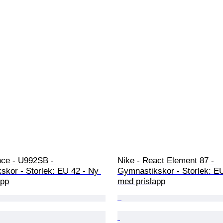
ce - U992SB - 
Nike - React Element 87 - 
skor - Storlek: EU 42 - Ny 
Gymnastikskor - Storlek: EU
app
med prislapp