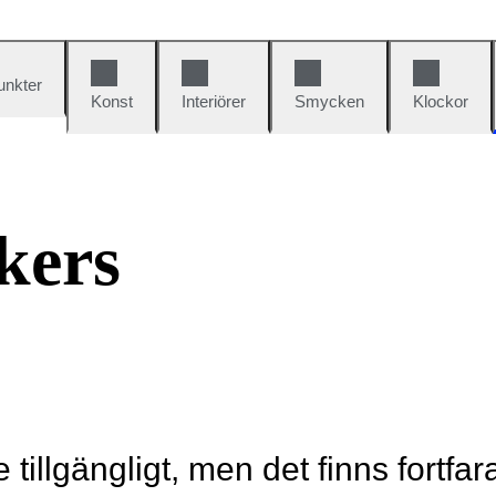
unkter
Konst
Interiörer
Smycken
Klockor
kers
e tillgängligt, men det finns fortfa