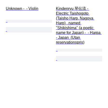
Unknown -  - Violin
Kindenryu 琴伝流 - 
Electric Taishogoto 
(Taisho Harp, Nagoya 
Harp) , named 
"Shikishima" (a poetic 
name for Japan) -  - Harpa 
- Japan  (Utan 
reservationspris)