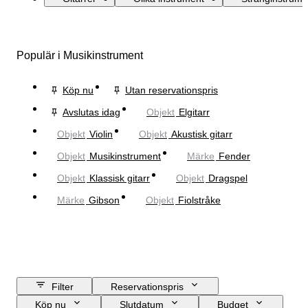
Populär i Musikinstrument
Köp nu
Utan reservationspris
Avslutas idag
Objekt
Elgitarr
Objekt
Violin
Objekt
Akustisk gitarr
Objekt
Musikinstrument
Märke
Fender
Objekt
Klassisk gitarr
Objekt
Dragspel
Märke
Gibson
Objekt
Fiolstråke
Filter
Reservationspris
Köp nu
Slutdatum
Budget