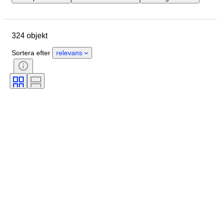
Plats
Märke
Objekt
Ursprungsland
Material
324 objekt
Skick
Extra tillbehör
Period
Stil
Era
Sortera efter
relevans
Testad och fungerande