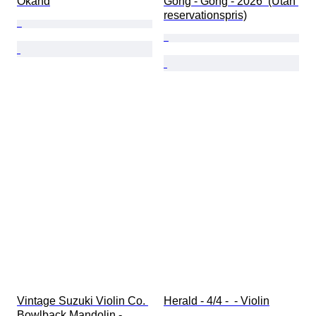
Okänd
Gong - Gong - 2026  (Utan 
reservationspris)
Vintage Suzuki Violin Co. 
Herald - 4/4 -  - Violin
Bowlback Mandolin - 