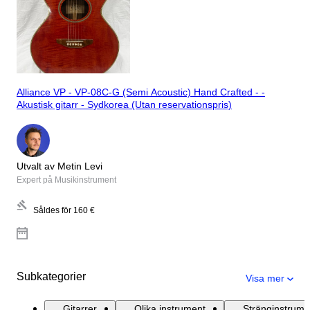
Alliance VP - VP-08C-G (Semi Acoustic) Hand Crafted - -
Akustisk gitarr - Sydkorea (Utan reservationspris)
Utvalt av Metin Levi
Expert på Musikinstrument
Såldes för
160 €
Subkategorier
Visa mer
Gitarrer
Olika instrument
Stränginstrume