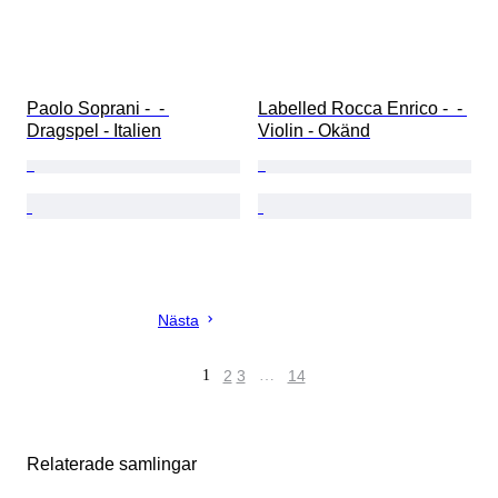
Paolo Soprani -  - 
Labelled Rocca Enrico -  - 
Dragspel - Italien
Violin - Okänd
Nästa
1
2
3
…
14
Relaterade samlingar