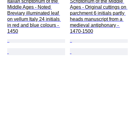
Italian scriptorium of the 
Scriptorium of the Middle 
Middle Ages - Noted 
Ages - Original cuttings on 
Breviary illuminated leaf 
parchment 6 initials partly 
on vellum Italy 24 initials 
heads manuscript from a 
in red and blue colours - 
medieval antiphonary - 
1450
1470-1500