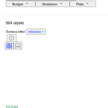
Budget
Slutdatum
Plats
Objekt
Ursprungsland
Material
Kön
Skick
884 objekt
Extra tillbehör
Period
Certifiering
Ämne
Stil
Sortera efter
relevans
Teknik
Signatur
Bindning
Utgåva nr.
Språk
Färg
Säljs av
Original / kopia
Militär organisation
Boettens diameter
Material i klockarmband
Era
Fri frakt