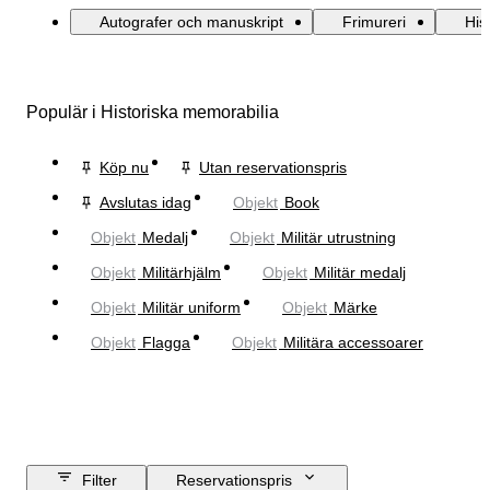
Autografer och manuskript
Frimureri
His
Populär i Historiska memorabilia
Köp nu
Utan reservationspris
Avslutas idag
Objekt
Book
Objekt
Medalj
Objekt
Militär utrustning
Objekt
Militärhjälm
Objekt
Militär medalj
Objekt
Militär uniform
Objekt
Märke
Objekt
Flagga
Objekt
Militära accessoarer
Filter
Reservationspris