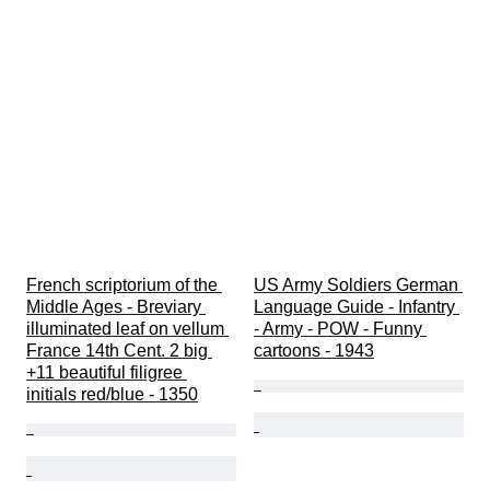
French scriptorium of the 
US Army Soldiers German 
Middle Ages - Breviary 
Language Guide - Infantry 
illuminated leaf on vellum 
- Army - POW - Funny 
France 14th Cent. 2 big 
cartoons - 1943
+11 beautiful filigree 
initials red/blue - 1350