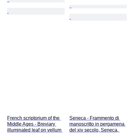
French scriptorium of the 
Seneca - Frammento di 
Middle Ages - Breviary 
manoscritto in pergamena 
illuminated leaf on vellum 
del xiv secolo, Seneca, 