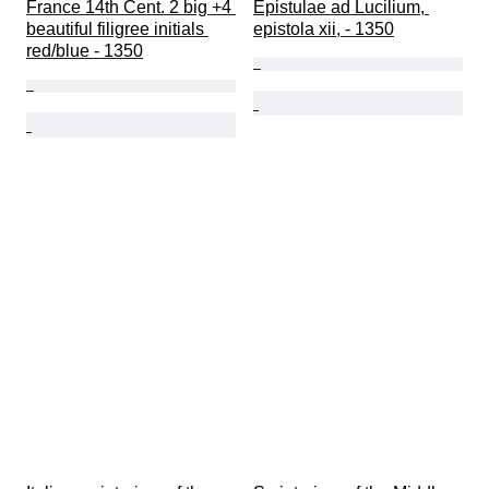
France 14th Cent. 2 big +4 
Epistulae ad Lucilium, 
beautiful filigree initials 
epistola xii, - 1350
red/blue - 1350