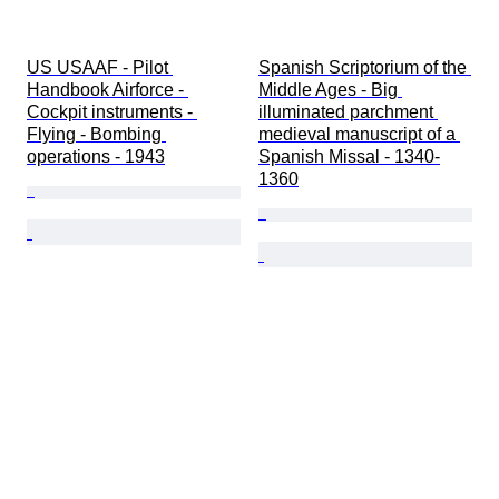
US USAAF - Pilot 
Spanish Scriptorium of the 
Handbook Airforce - 
Middle Ages - Big 
Cockpit instruments - 
illuminated parchment 
Flying - Bombing 
medieval manuscript of a 
operations - 1943
Spanish Missal - 1340-
1360