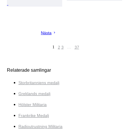
Nästa
1
2
3
…
37
Relaterade samlingar
Storbritanniens medalj
Greklands medalj
Hölster Militaria
Frankrike Medalj
Radioutrustning Militaria