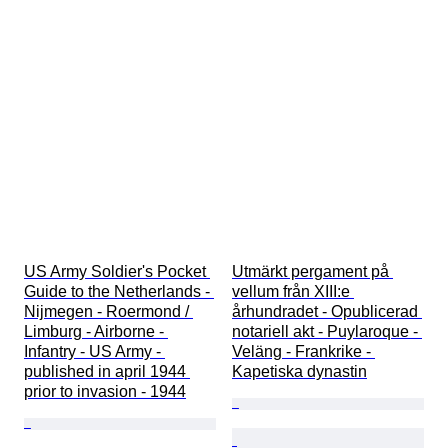
US Army Soldier's Pocket 
Utmärkt pergament på 
Guide to the Netherlands - 
vellum från XIII:e 
Nijmegen - Roermond / 
århundradet - Opublicerad 
Limburg - Airborne - 
notariell akt - Puylaroque - 
Infantry - US Army - 
Veläng - Frankrike - 
published in april 1944 
Kapetiska dynastin
prior to invasion - 1944