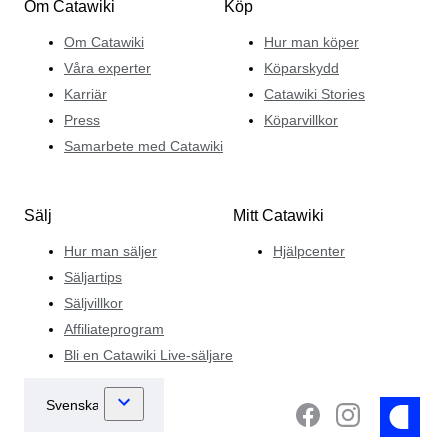
Om Catawiki
Köp
Om Catawiki
Hur man köper
Våra experter
Köparskydd
Karriär
Catawiki Stories
Press
Köparvillkor
Samarbete med Catawiki
Sälj
Mitt Catawiki
Hur man säljer
Hjälpcenter
Säljartips
Säljvillkor
Affiliateprogram
Bli en Catawiki Live-säljare