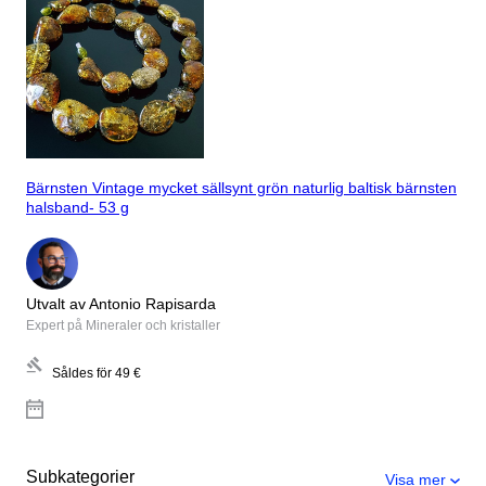
Bärnsten Vintage mycket sällsynt grön naturlig baltisk bärnsten
halsband- 53 g
Utvalt av Antonio Rapisarda
Expert på Mineraler och kristaller
Såldes för
49 €
Subkategorier
Visa mer