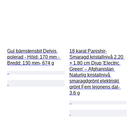
Gul bärnstensbit Delvis 
18 karat Panjshir-
polerad - Höjd: 170 mm - 
Smaragd kristallnivå 2.20 
Bredd: 130 mm- 674 g
× 1.80 cm Djup 'Electric 
Green' – Afghanistan 
Naturlig kristallnivå 
smaragdgrönt elektriskt 
grönt Fem lejonens dal- 
3.6 g