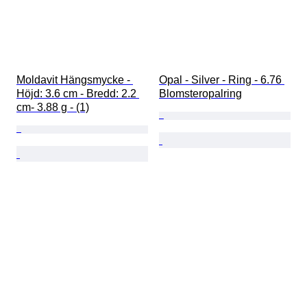
Moldavit Hängsmycke - 
Opal - Silver - Ring - 6.76 
Höjd: 3.6 cm - Bredd: 2.2 
Blomsteropalring
cm- 3.88 g - (1)