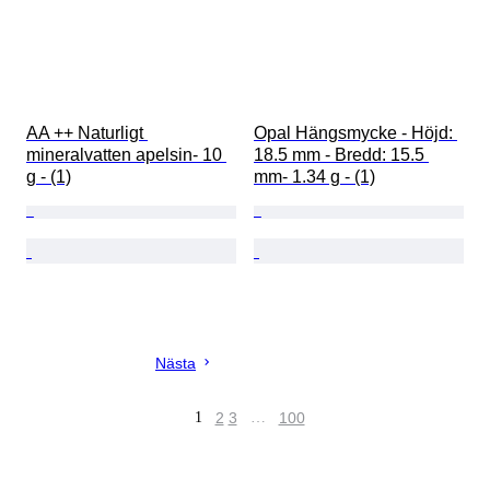
AA ++ Naturligt 
Opal Hängsmycke - Höjd: 
mineralvatten apelsin- 10 
18.5 mm - Bredd: 15.5 
g - (1)
mm- 1.34 g - (1)
Nästa
1
2
3
…
100