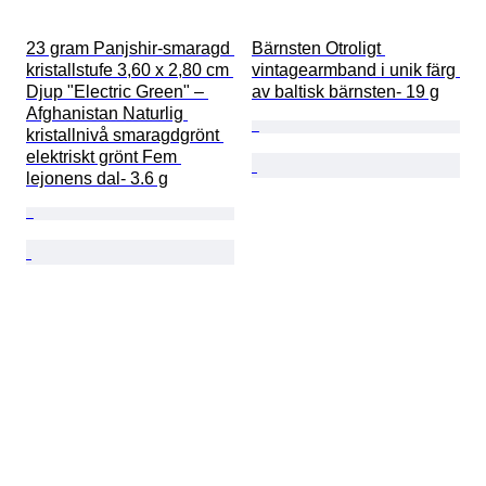
23 gram Panjshir‑smaragd 
Bärnsten Otroligt 
kristallstufe 3,60 x 2,80 cm 
vintagearmband i unik färg 
Djup "Electric Green" – 
av baltisk bärnsten- 19 g
Afghanistan Naturlig 
kristallnivå smaragdgrönt 
elektriskt grönt Fem 
lejonens dal- 3.6 g