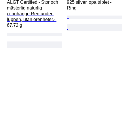
ALGT Certified - Stor och 
925 silver, opaltriplet - 
mästerlig naturlig 
Ring
citrinhänge Ren under 
luppen, utan orenheter.- 
67.72 g