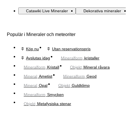
Catawiki Live Mineraler
Dekorativa mineraler
Populär i Mineraler och meteoriter
Köp nu
Utan reservationspris
Avslutas idag
Mineralform
kristaller
Mineralform
Kristall
Objekt
Mineral råvara
Mineral
Ametist
Mineralform
Geod
Mineral
Opal
Objekt
Guldklimp
Mineralform
Smycken
Objekt
Metafysiska stenar