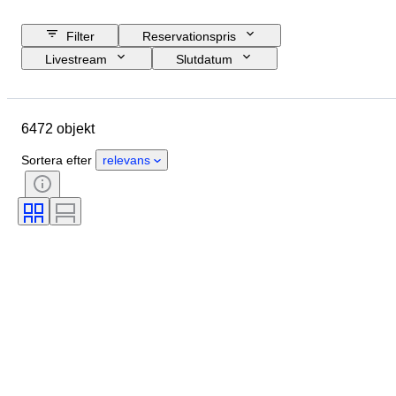
Filter
Reservationspris
Livestream
Slutdatum
Budget
Plats
Storlek
Mått
Objekt
Ursprungsland
6472 objekt
Material
Kön
Skick
Period
Sten
Certifiering
Sortera efter
relevans
Signatur
Färg
Slipning
Exakt färg
Mineral
Mineralform
Produktstorlek
Original / kopia
Behandling
Pärlglans
Pärlans ytkvalitet
Era