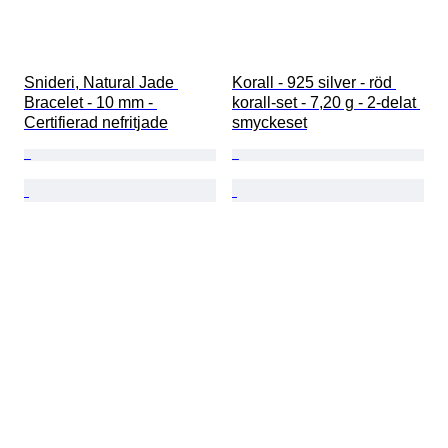
Snideri, Natural Jade 
Korall - 925 silver - röd 
Bracelet - 10 mm - 
korall-set - 7,20 g - 2-delat 
Certifierad nefritjade
smyckeset