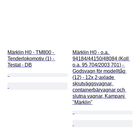
Märklin H0 - TM800 - 
Märklin H0 - o.a. 
Tenderlokomotiv (1) - 
94184/44150/48084 (Koll 
Testat - DB
o.a. 95 704/2003 701) - 
Godsvagn för modelltåg 
(12) - 12x 2-axlade 
skjutväggsvagnar, 
containerbärvagnar och 
slutna vagnar, Kampanj 
"Märklin"