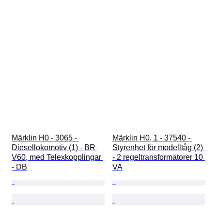
Märklin H0 - 3065 - 
Märklin H0, 1 - 37540 - 
Diesellokomotiv (1) - BR 
Styrenhet för modelltåg (2) 
V60, med Telexkopplingar 
- 2 regeltransformatorer 10 
- DB
VA