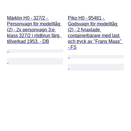
Märklin H0 - 327/2 - 
Piko H0 - 95481 - 
Personvagn för modelltåg 
Godsvagn för modelltåg 
(2) - 2x personvagn 3:e 
(2) - 2 fyraxlade 
klass 327/2 i rödbrun färg, 
containerbärare med last 
tillverkad 1953. - DB
och tryck av "Frans Maas" 
- FS