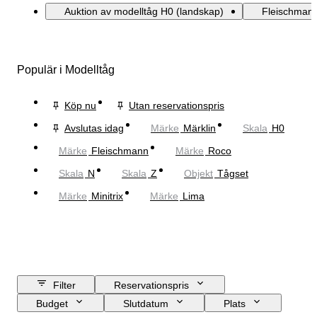
Auktion av modelltåg H0 (landskap)
Fleischmann
Populär i Modelltåg
Köp nu
Utan reservationspris
Avslutas idag
Märke
Märklin
Skala
H0
Märke
Fleischmann
Märke
Roco
Skala
N
Skala
Z
Objekt
Tågset
Märke
Minitrix
Märke
Lima
Filter
Reservationspris
Budget
Slutdatum
Plats