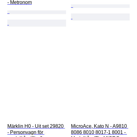
- Metronom
Märklin H0 - Uit set 29820 
MicroAce, Kato N - A9810 
- Personvagn för 
8086 8010 8017-1 8001 - 