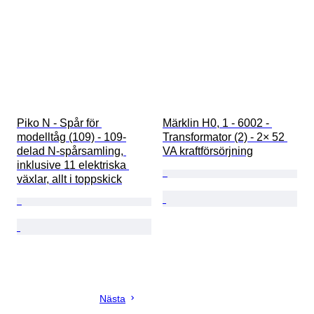
Piko N - Spår för 
Märklin H0, 1 - 6002 - 
modelltåg (109) - 109-
Transformator (2) - 2× 52 
delad N-spårsamling, 
VA kraftförsörjning
inklusive 11 elektriska 
växlar, allt i toppskick
Nästa