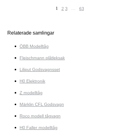
1
2
3
…
63
Relaterade samlingar
ÖBB Modelltåg
Fleischmann plåtleksak
Liliput Godsvagnsset
H0 Elektronik
Z modelltåg
Märklin CFL Godsvagn
Roco modell tågvagn
H0 Faller modelltåg