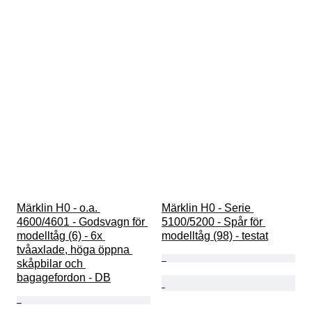
Märklin H0 - o.a. 
Märklin H0 - Serie 
4600/4601 - Godsvagn för 
5100/5200 - Spår för 
modelltåg (6) - 6x 
modelltåg (98) - testat
tvåaxlade, höga öppna 
skåpbilar och 
bagagefordon - DB