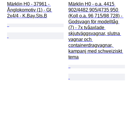
Märklin H0 - 37961 - 
Märklin H0 - o.a. 4415 
Ånglokomotiv (1) - Gt 
902/4482 905/4735 950 
2x4/4 - K.Bay.Sts.B
(Koll o.a. 96 715/98 728) - 
Godsvagn för modelltåg 
(7) - 7x tvåaxlade 
skjutväggsvagnar, slutna 
vagnar och 
containerdragvagnar, 
kampanj med schweiziskt 
tema