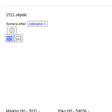
Märke
Objekt
Ursprungsland
Material
1511 objekt
Skick
Extra tillbehör
Period
Ämne
Stil
Färg
Sortera efter
relevans
Skala
Kontroll
Strömtillförsel
Järnvägsföretag
Era
Original / kopia
Märklin H0 - 3031 - 
Piko H0 - 59036 - 