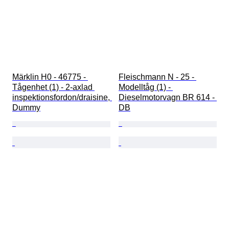
Märklin H0 - 46775 - 
Fleischmann N - 25 - 
Tågenhet (1) - 2-axlad 
Modelltåg (1) - 
inspektionsfordon/draisine, 
Dieselmotorvagn BR 614 - 
Dummy
DB