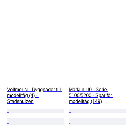
Vollmer N - Byggnader till 
Märklin H0 - Serie 
modelltåg (4) - 
5100/5200 - Spår för 
Stadshuizen
modelltåg (149)