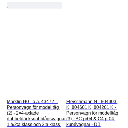
Märklin H0 - o.a. 43472 - 
Fleischmann N - 804303 
Personvagn för modelltåg 
K, 804601 K, 804201 K - 
(2) - 2×4-axlade 
Personvagn för modelltåg 
dubbeldäcksnabbtågsvagnar 
(3) - BC pr04 & C4 pr04 
1:a/2:a klass och 2:a klass 
kupévagnar - DB