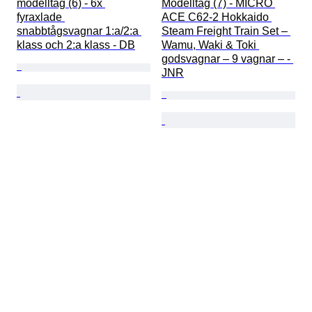
modelltåg (6) - 6x 
Modelltåg (7) - MICRO 
fyraxlade 
ACE C62-2 Hokkaido 
snabbtågsvagnar 1:a/2:a 
Steam Freight Train Set – 
klass och 2:a klass - DB
Wamu, Waki & Toki 
godsvagnar – 9 vagnar – - 
JNR