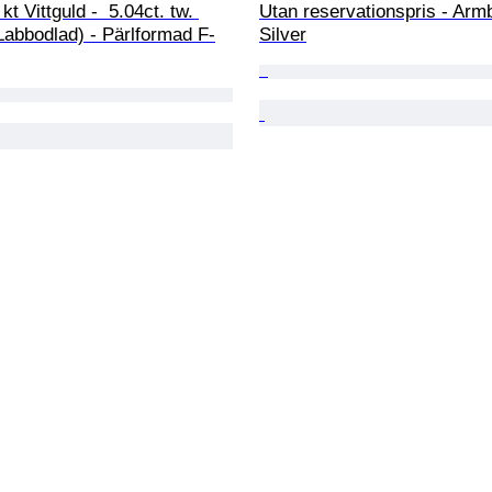
kt Vittguld -  5.04ct. tw. 
Utan reservationspris - Arm
Labbodlad) - Pärlformad F-
Silver