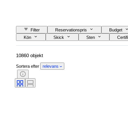
Filter
Reservationspris
Budget
Kön
Skick
Sten
Certif
Produktstorlek
Ädelstenens transparens
Fancy färgöverton
10860 objekt
Sortera efter
relevans