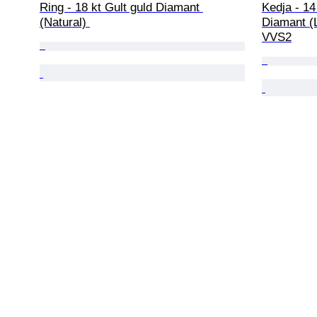
Ring - 18 kt Gult guld Diamant 
Kedja - 14 
(Natural) 
Diamant (
VVS2