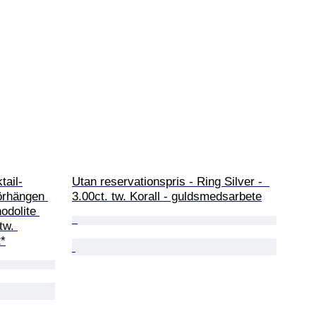
tail-
Utan reservationspris - Ring Silver -  
örhängen 
3.00ct. tw. Korall - guldsmedsarbete
odolite 
tw. 
t*