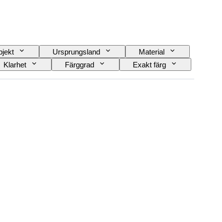
jekt
Ursprungsland
Material
Klarhet
Färggrad
Exakt färg
Era
Fancy-färgintensitet