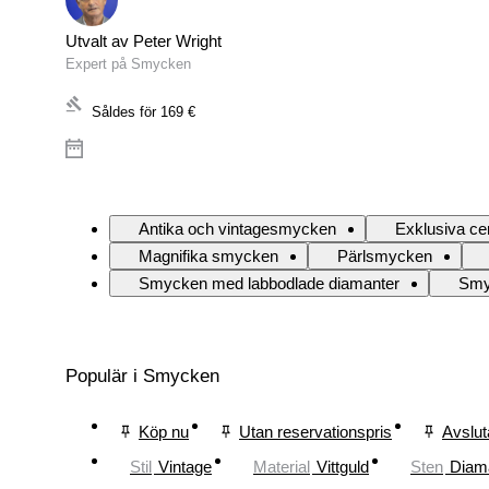
Utvalt av Peter Wright
Expert på Smycken
Såldes för
169 €
Antika och vintagesmycken
Exklusiva ce
Magnifika smycken
Pärlsmycken
Smycken med labbodlade diamanter
Smy
Populär i Smycken
Köp nu
Utan reservationspris
Avslut
Stil
Vintage
Material
Vittguld
Sten
Diam