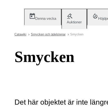
Denna vecka
Höjdp
Auktioner
Catawiki
Smycken och ädelstenar
Smycken
Smycken
Det här objektet är inte längr