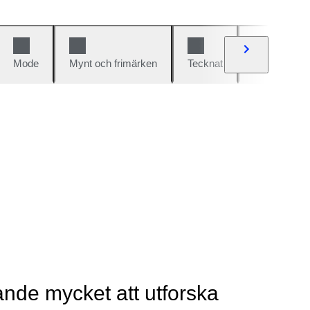
Mode
Mynt och frimärken
Tecknat
Bilar och cy
rande mycket att utforska