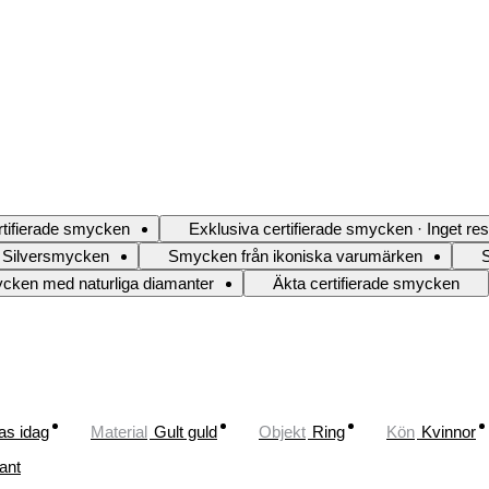
rtifierade smycken
Exklusiva certifierade smycken · Inget res
Silversmycken
Smycken från ikoniska varumärken
cken med naturliga diamanter
Äkta certifierade smycken
as idag
Material
Gult guld
Objekt
Ring
Kön
Kvinnor
ant