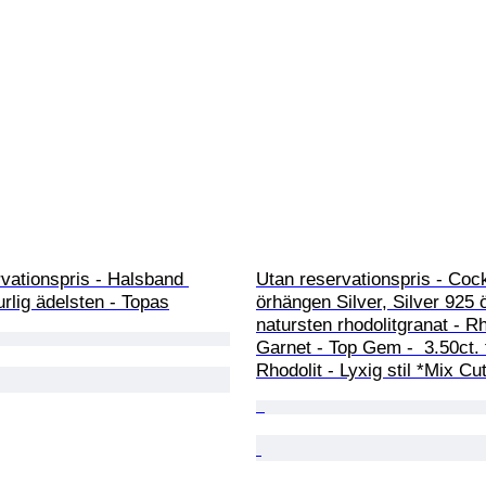
vationspris - Halsband 
Utan reservationspris - Cock
urlig ädelsten - Topas
örhängen Silver, Silver 925 
natursten rhodolitgranat - Rh
Garnet - Top Gem -  3.50ct. 
Rhodolit - Lyxig stil *Mix Cu