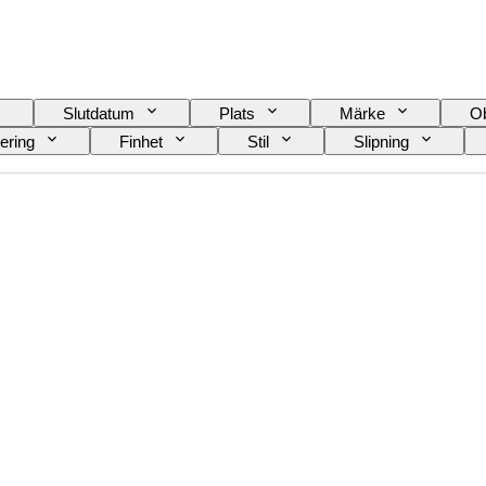
Slutdatum
Plats
Märke
Ob
iering
Finhet
Stil
Slipning
Behandling
Diamanttyp
Pärlglans