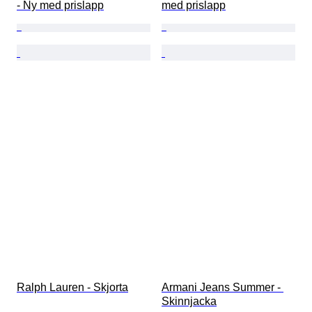
- Ny med prislapp
med prislapp
Ralph Lauren - Skjorta
Armani Jeans Summer - 
Skinnjacka