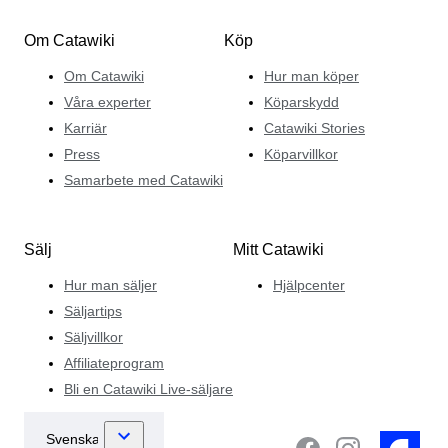
Om Catawiki
Köp
Om Catawiki
Hur man köper
Våra experter
Köparskydd
Karriär
Catawiki Stories
Press
Köparvillkor
Samarbete med Catawiki
Sälj
Mitt Catawiki
Hur man säljer
Hjälpcenter
Säljartips
Säljvillkor
Affiliateprogram
Bli en Catawiki Live-säljare