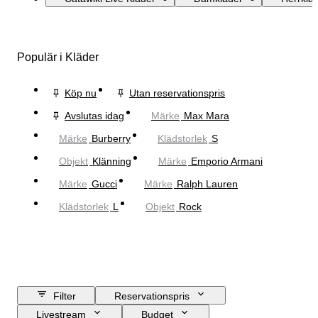
Populär i Kläder
Köp nu
Utan reservationspris
Avslutas idag
Märke
Max Mara
Märke
Burberry
Klädstorlek
S
Objekt
Klänning
Märke
Emporio Armani
Märke
Gucci
Märke
Ralph Lauren
Klädstorlek
L
Objekt
Rock
Filter
Reservationspris
Livestream
Budget