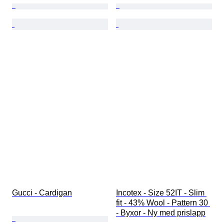
Gucci - Cardigan
Incotex - Size 52IT - Slim 
fit - 43% Wool - Pattern 30 
- Byxor - Ny med prislapp