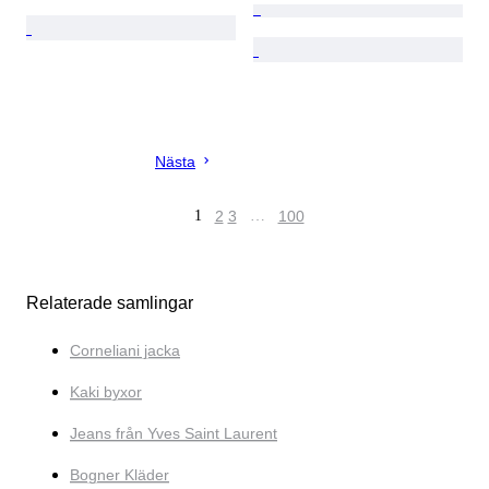
Nästa
1
2
3
…
100
Relaterade samlingar
Corneliani jacka
Kaki byxor
Jeans från Yves Saint Laurent
Bogner Kläder