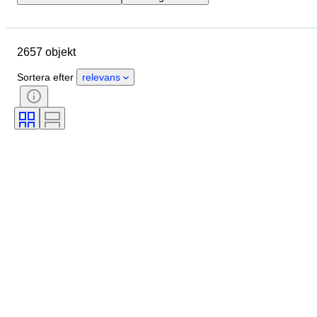
Slutdatum
Plats
Märke
Objekt
Ursprungsland
2657 objekt
Material
Kön
Skick
Period
Stil
Färg
Sortera efter
relevans
Klädstorlek
Produktstorlek
Era
Mönster
Storlek på skjortkrage
Tillbehör ingår
Skostorlek