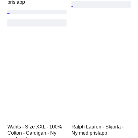
prislapp
Wahts - Size XXL - 100% 
Ralph Lauren - Skjorta - 
Cotton - Cardigan - Ny 
Ny med prislapp