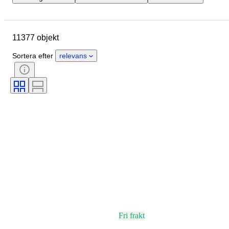
Märke
Boettens diameter
Klockarmbandets längd
Objekt
11377 objekt
Ursprungsland
Material
Kön
Skick
Period
Sortera efter
relevans
Certifiering
Ämne
Utgåva nr.
Språk
Färg
Urverk
Material i klockarmband
Era
Kraftreserv
Klockljud
Original / kopia
Automobilia-typ
Modell
Fri frakt