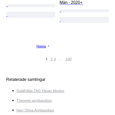
Män - 2020+ 
Nästa
1
2
3
…
100
Relaterade samlingar
Guldfyllda TAG Heuer klockor
Theorein armbandsur
Herr Olma Armbandsur