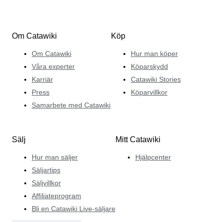
Om Catawiki
Köp
Om Catawiki
Hur man köper
Våra experter
Köparskydd
Karriär
Catawiki Stories
Press
Köparvillkor
Samarbete med Catawiki
Sälj
Mitt Catawiki
Hur man säljer
Hjälpcenter
Säljartips
Säljvillkor
Affiliateprogram
Bli en Catawiki Live-säljare