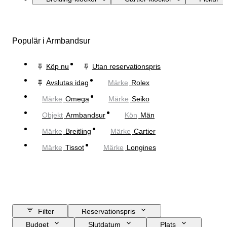
Populär i Armbandsur
Köp nu
Utan reservationspris
Avslutas idag
Märke
Rolex
Märke
Omega
Märke
Seiko
Objekt
Armbandsur
Kön
Män
Märke
Breitling
Märke
Cartier
Märke
Tissot
Märke
Longines
Filter
Reservationspris
Budget
Slutdatum
Plats