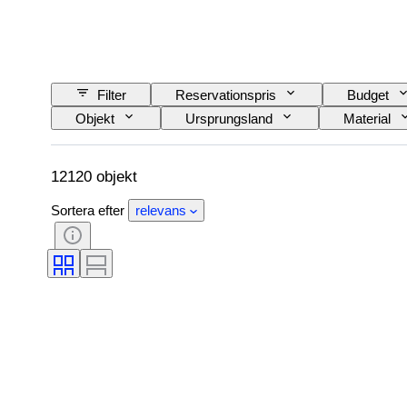
Filter
Reservationspris
Budget
Objekt
Ursprungsland
Material
Språk
Färg
Urverk
Ma
Automobilia-typ
Modell
12120 objekt
Sortera efter
relevans