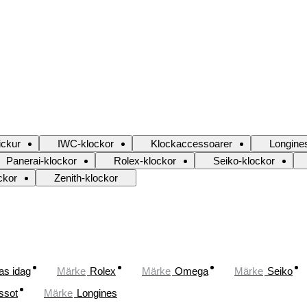
ickur
IWC-klockor
Klockaccessoarer
Longine
Panerai-klockor
Rolex-klockor
Seiko-klockor
ckor
Zenith-klockor
as idag
Märke
Rolex
Märke
Omega
Märke
Seiko
ssot
Märke
Longines