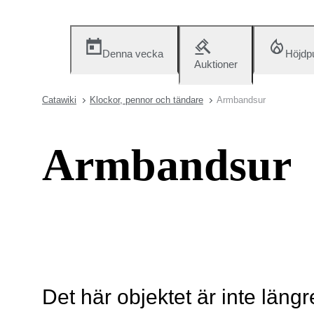
Denna vecka
Höjdp
Auktioner
Catawiki
Klockor, pennor och tändare
Armbandsur
Armbandsur
Det här objektet är inte längr