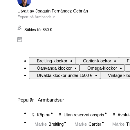
Utvalt av Joaquín Fernández Cebrián
Expert på Armbandsur
Såldes för
850 €
Breitling-klockor
Cartier-klockor
F
Oanvända klockor
Omega-klockor
Utvalda klockor under 1500 €
Vintage klo
Populär i Armbandsur
Köp nu
Utan reservationspris
Avslut
Märke
Breitling
Märke
Cartier
Märke
Ti