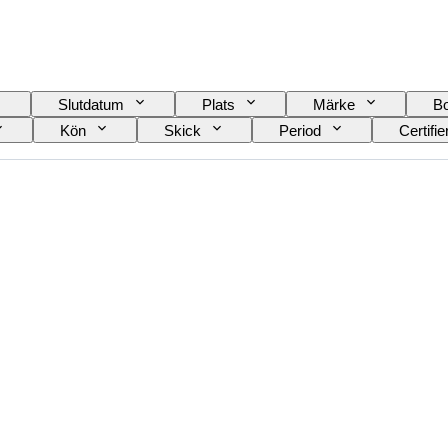
Slutdatum
Plats
Märke
Bo
Kön
Skick
Period
Certifie
terial i klockarmband
Era
Kraftreserv