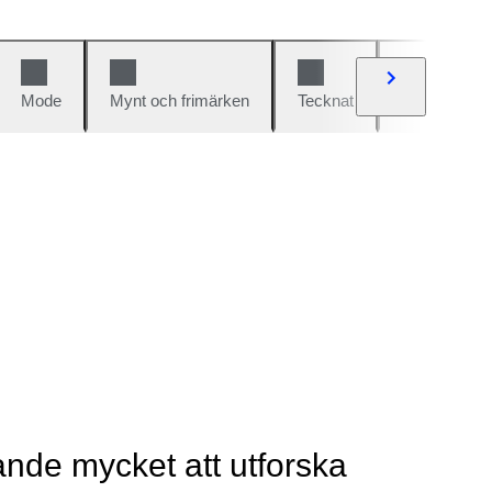
Mode
Mynt och frimärken
Tecknat
Bilar och cy
rande mycket att utforska