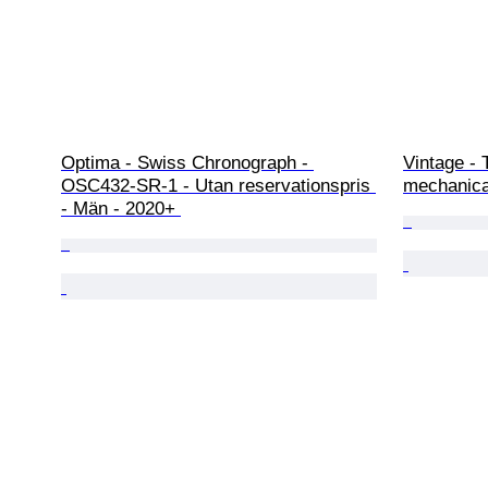
Optima - Swiss Chronograph - 
Vintage - 
OSC432-SR-1 - Utan reservationspris 
mechanica
- Män - 2020+ 