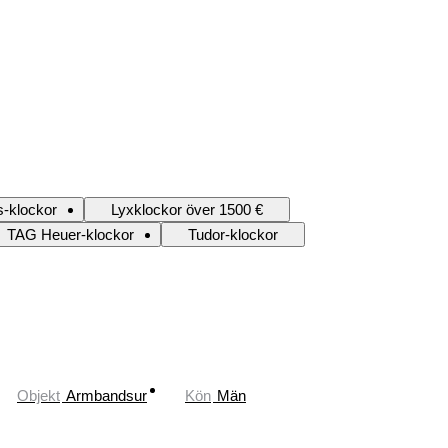
s-klockor
Lyxklockor över 1500 €
TAG Heuer-klockor
Tudor-klockor
Objekt
Armbandsur
Kön
Män