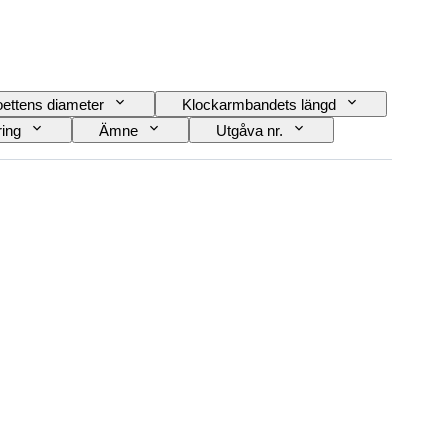
ettens diameter
Klockarmbandets längd
ring
Ämne
Utgåva nr.
Klockljud
Original / kopia