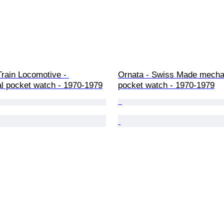
Train Locomotive - 
Ornata - Swiss Made mecha
l pocket watch - 1970-1979
pocket watch - 1970-1979