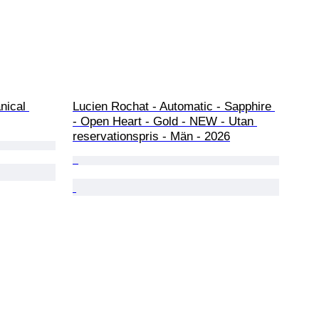
nical 
Lucien Rochat - Automatic - Sapphire 
- Open Heart - Gold - NEW - Utan 
reservationspris - Män - 2026