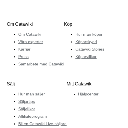
Om Catawiki
Köp
Om Catawiki
Hur man köper
Våra experter
Köparskydd
Karriär
Catawiki Stories
Press
Köparvillkor
Samarbete med Catawiki
Sälj
Mitt Catawiki
Hur man säljer
Hjälpcenter
Säljartips
Säljvillkor
Affiliateprogram
Bli en Catawiki Live-säljare