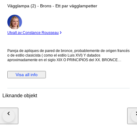
Vägglampa (2) - Brons - Ett par vägglampetter
Expert
Utvalt av Constance Rousseau
Pareja de apliques de pared de bronce, probablemente de origen francés
o de estilo clasicista ( como el estilo Luis XVI) Y datados
aproximadamente en el siglo XIX O PRINCIPIOS del XX. BRONCE
fundido con una pátina envejecida que le otorga su color oscuro
característico. Cada aplique cuenta con cinco Brazos de luz curvos ,
decorados con motivos ornamentales que incluye elementos vegetales y
Visa all info
formas arquitectónicas clásicas. Son piezas diseñadas para ser
montadas en pared, a menudo utilizadas en pares para flanquear
espejos ,cuadros o puertas en interiores elegantes.
Liknande objekt