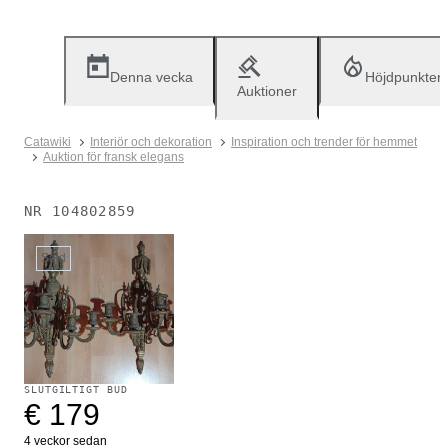
Denna vecka
Höjdpunkter
Auktioner
Catawiki
Interiör och dekoration
Inspiration och trender för hemmet
Auktion för fransk elegans
NR
104802859
Såld
SLUTGILTIGT BUD
€ 179
4 veckor sedan