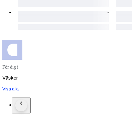
För dig i
Väskor
Visa alla