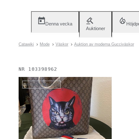
Denna vecka
Höjdp
Auktioner
Catawiki
Mode
Väskor
Auktion av moderna Gucciväskor
NR
103398962
Inte längre tillgänglig