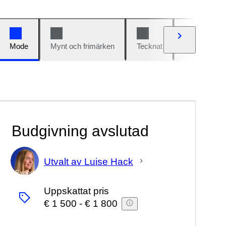
Mode
Mynt och frimärken
Tecknat
Bilar och cy
Budgivning avslutad
Utvalt av Luise Hack
Expert
Uppskattat pris
€ 1 500
-
€ 1 800