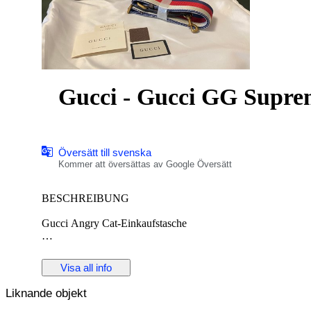
Gucci - Gucci GG Supre
Översätt till svenska
Kommer att översättas av Google Översätt
BESCHREIBUNG
Gucci Angry Cat-Einkaufstasche
DETAILS
Visa all info
Kategorie:Damen
Kategorie:Taschen
Liknande objekt
Unterkategorie:Handtaschen
Designer:Gucci