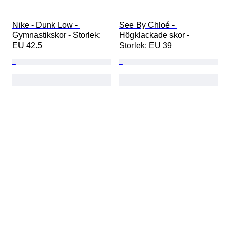
Nike - Dunk Low - 
See By Chloé - 
Gymnastikskor - Storlek: 
Högklackade skor - 
EU 42.5
Storlek: EU 39