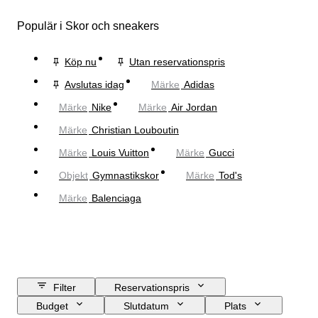
Populär i Skor och sneakers
Köp nu
Utan reservationspris
Avslutas idag
Märke
Adidas
Märke
Nike
Märke
Air Jordan
Märke
Christian Louboutin
Märke
Louis Vuitton
Märke
Gucci
Objekt
Gymnastikskor
Märke
Tod's
Märke
Balenciaga
Filter
Reservationspris
Budget
Slutdatum
Plats