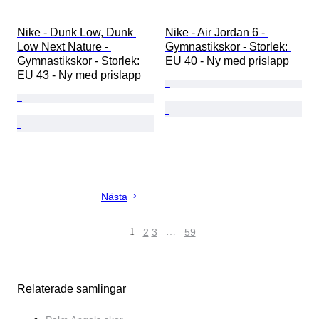
Nike - Dunk Low, Dunk 
Nike - Air Jordan 6 - 
Low Next Nature - 
Gymnastikskor - Storlek: 
Gymnastikskor - Storlek: 
EU 40 - Ny med prislapp
EU 43 - Ny med prislapp
Nästa
1
2
3
…
59
Relaterade samlingar