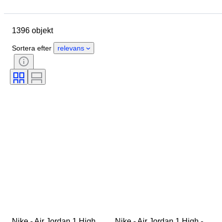
Märke
Skostorlek
Objekt
Ursprungsland
Material
1396 objekt
Kön
Skick
Signatur
Färg
Era
Tillbehör ingår
Sortera efter
relevans
Mönster
Modell
Nike - Air Jordan 1 High, 
Nike - Air Jordan 1 High - 