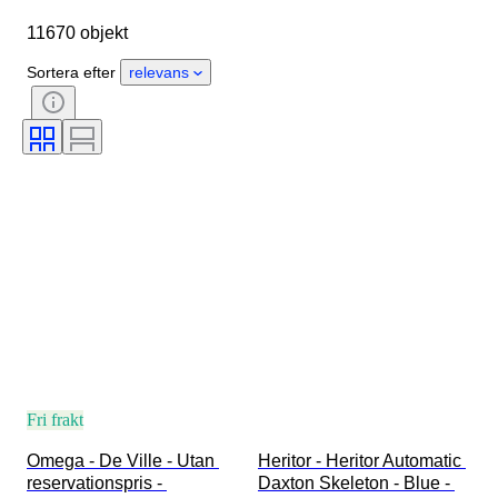
Klockarmbandets längd
Objekt
11670 objekt
Ursprungsland
Material
Kön
Skick
Extra tillbehör
Sortera efter
relevans
Period
Certifiering
Ämne
Bindning
Utgåva nr.
Språk
Färg
Urverk
Material i klockarmband
Era
Modell
Fri frakt
Omega - De Ville - Utan 
Heritor - Heritor Automatic 
reservationspris - 
Daxton Skeleton - Blue - 