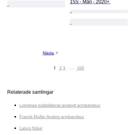
15S - Män - 2020+ 
Nästa
1
2
3
…
100
Relaterade samlingar
Longines guldpläterat analogt armbandsur
Franck Muller Analog armbandsur
Lanco fickur