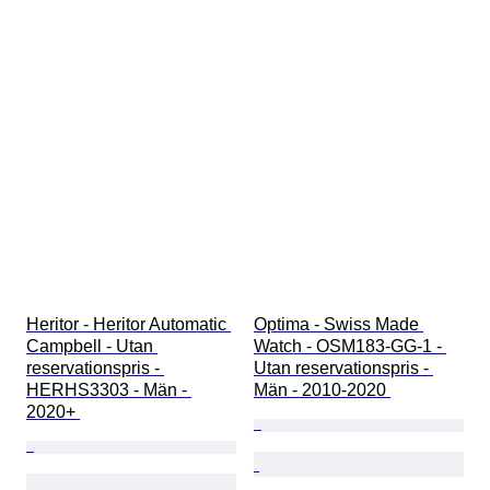
Heritor - Heritor Automatic 
Optima - Swiss Made 
Campbell - Utan 
Watch - OSM183-GG-1 - 
reservationspris - 
Utan reservationspris - 
HERHS3303 - Män - 
Män - 2010-2020 
2020+ 