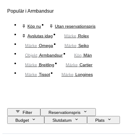
Populär i Armbandsur
Köp nu
Utan reservationspris
Avslutas idag
Märke
Rolex
Märke
Omega
Märke
Seiko
Objekt
Armbandsur
Kön
Män
Märke
Breitling
Märke
Cartier
Märke
Tissot
Märke
Longines
Filter
Reservationspris
Budget
Slutdatum
Plats
Märke
Boettens diameter