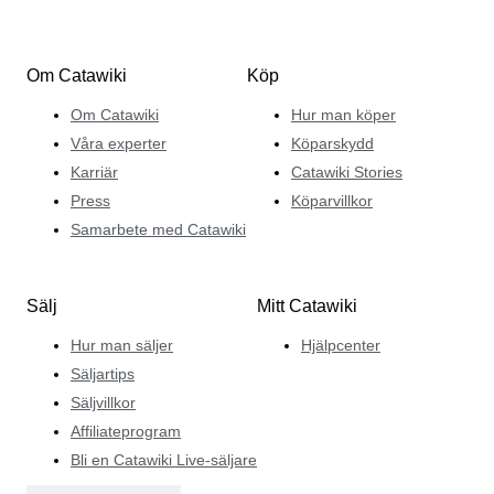
Om Catawiki
Köp
Om Catawiki
Hur man köper
Våra experter
Köparskydd
Karriär
Catawiki Stories
Press
Köparvillkor
Samarbete med Catawiki
Sälj
Mitt Catawiki
Hur man säljer
Hjälpcenter
Säljartips
Säljvillkor
Affiliateprogram
Bli en Catawiki Live-säljare