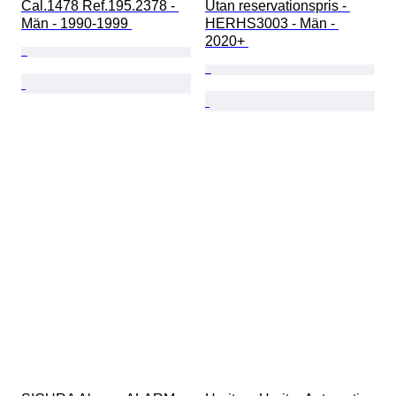
Cal.1478 Ref.195.2378 - 
Utan reservationspris - 
Män - 1990-1999 
HERHS3003 - Män - 
2020+ 