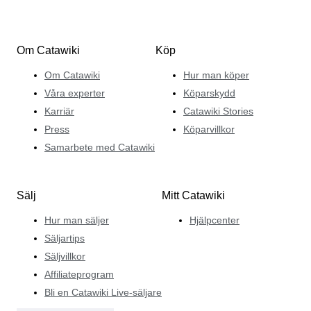
Om Catawiki
Köp
Om Catawiki
Hur man köper
Våra experter
Köparskydd
Karriär
Catawiki Stories
Press
Köparvillkor
Samarbete med Catawiki
Sälj
Mitt Catawiki
Hur man säljer
Hjälpcenter
Säljartips
Säljvillkor
Affiliateprogram
Bli en Catawiki Live-säljare