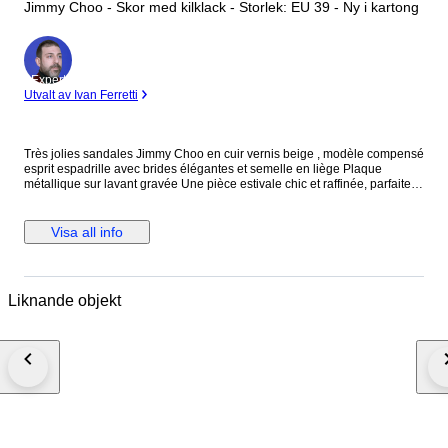
Jimmy Choo - Skor med kilklack - Storlek: EU 39 - Ny i kartong
Expert
Utvalt av Ivan Ferretti
Très jolies sandales Jimmy Choo en cuir vernis beige , modèle compensé
esprit espadrille avec brides élégantes et semelle en liège Plaque
métallique sur lavant gravée Une pièce estivale chic et raffinée, parfaite
pour allier confort et allure. Le talon compensé façon espadrille apporte
de la hauteur tout en restant très stable et agréable à porter, tandis que
les brides croisées structurent joliment le pied. Le contraste entre le daim
Visa all info
doux et la semelle tressée aux nuances subtiles donne à ce modèle un
style à la fois sophistiqué et décontracté, idéal pour la saison estivale.
Taille 39 Neuf avec boîte d’origine Hauteur 12 cm Parfaites avec une robe
fluide, un jean ou une tenue habillée d’été. L’article sera emballé avec
Liknande objekt
soin et envoyé en recommandé. Les frais de douane sont à la charge de
l’acheteur.