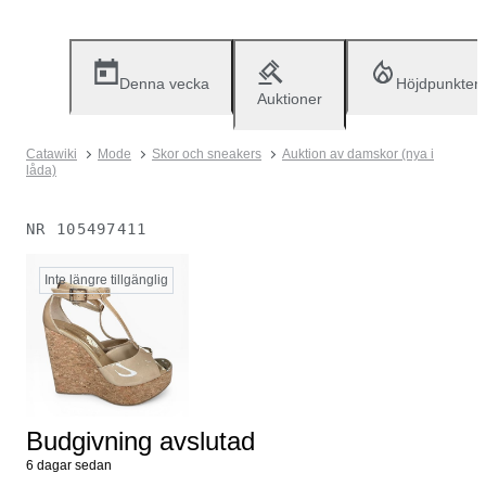
Denna vecka
Höjdpunkter
Auktioner
Catawiki
Mode
Skor och sneakers
Auktion av damskor (nya i
låda)
NR
105497411
Inte längre tillgänglig
Budgivning avslutad
6 dagar sedan