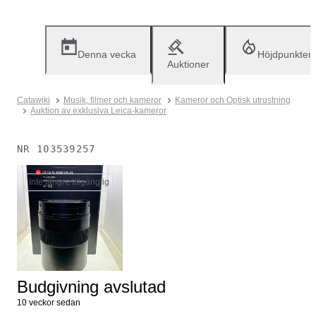
Denna vecka
Höjdpunkter
Auktioner
Catawiki
Musik, filmer och kameror
Kameror och Optisk utrustning
Auktion av exklusiva Leica-kameror
NR
103539257
Inte längre tillgänglig
Budgivning avslutad
10 veckor sedan