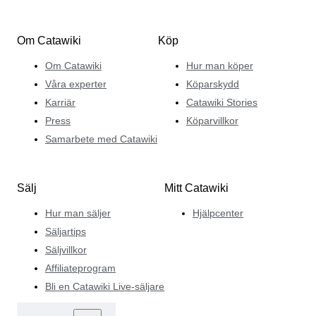
Om Catawiki
Köp
Om Catawiki
Hur man köper
Våra experter
Köparskydd
Karriär
Catawiki Stories
Press
Köparvillkor
Samarbete med Catawiki
Sälj
Mitt Catawiki
Hur man säljer
Hjälpcenter
Säljartips
Säljvillkor
Affiliateprogram
Bli en Catawiki Live-säljare