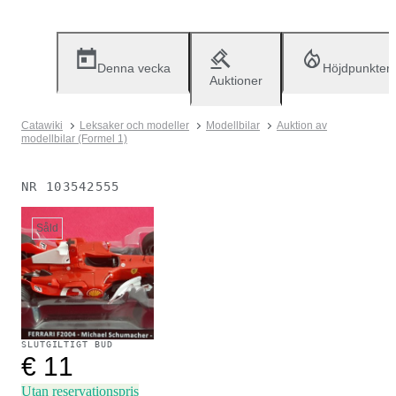
Denna vecka
Höjdpunkter
Auktioner
Catawiki
Leksaker och modeller
Modellbilar
Auktion av
modellbilar (Formel 1)
NR
103542555
Såld
SLUTGILTIGT BUD
€ 11
Utan reservationspris