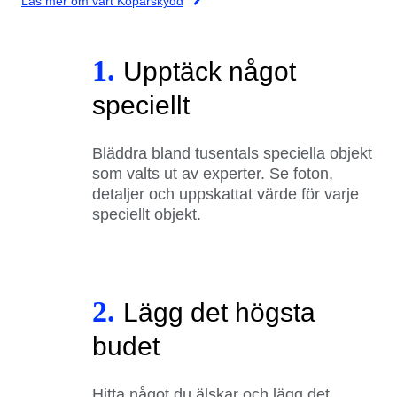
Läs mer om vårt Köparskydd
1.
Upptäck något
speciellt
Bläddra bland tusentals speciella objekt
som valts ut av experter. Se foton,
detaljer och uppskattat värde för varje
speciellt objekt.
2.
Lägg det högsta
budet
Hitta något du älskar och lägg det