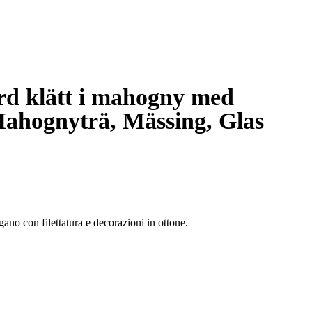
ord klätt i mahogny med
Mahognyträ, Mässing, Glas
gano con filettatura e decorazioni in ottone.
fetto per ogni occasione.
zzo.