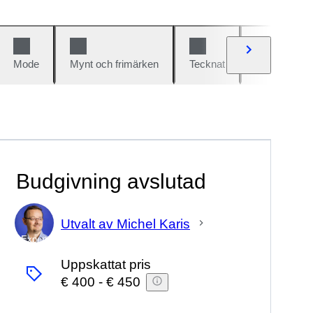
Mode
Mynt och frimärken
Tecknat
Bilar och cy
Budgivning avslutad
Utvalt av Michel Karis
Expert
Uppskattat pris
€ 400
-
€ 450