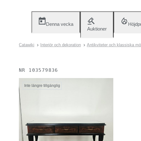
Denna vecka
Höjdp
Auktioner
Catawiki
Interiör och dekoration
Antikviteter och klassiska mö
NR
103579836
Inte längre tillgänglig