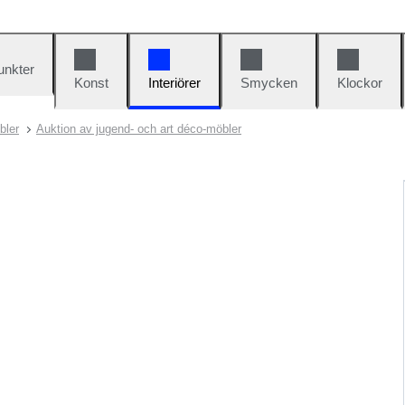
unkter
Konst
Interiörer
Smycken
Klockor
bler
Auktion av jugend- och art déco-möbler