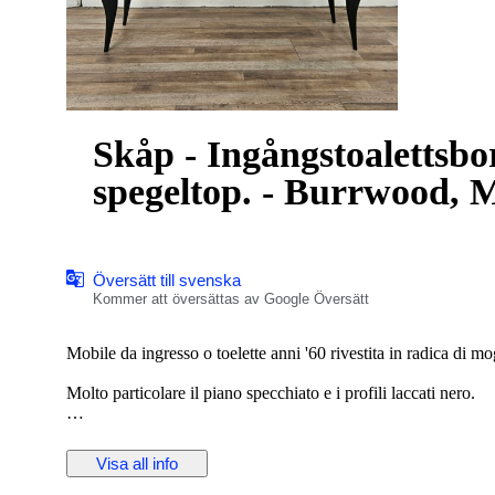
Skåp - Ingångstoalettsb
spegeltop. - Burrwood, 
Översätt till svenska
Kommer att översättas av Google Översätt
Mobile da ingresso o toelette anni '60 rivestita in radica di mo
Molto particolare il piano specchiato e i profili laccati nero.
Mobile che si adatta ad ogni ambiente vintage o moderno, per
Visa all info
La toelette presenta normali segni d'usura dovuti da età e utili