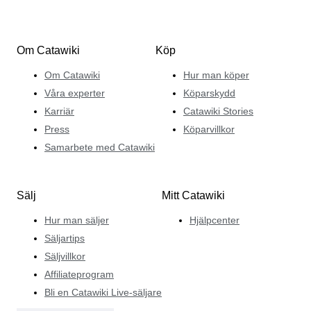
Om Catawiki
Köp
Om Catawiki
Hur man köper
Våra experter
Köparskydd
Karriär
Catawiki Stories
Press
Köparvillkor
Samarbete med Catawiki
Sälj
Mitt Catawiki
Hur man säljer
Hjälpcenter
Säljartips
Säljvillkor
Affiliateprogram
Bli en Catawiki Live-säljare