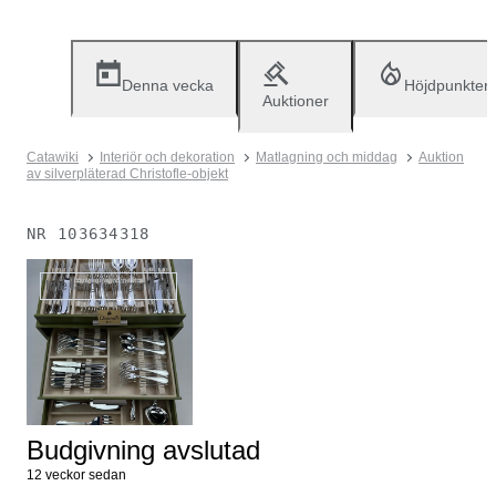
Denna vecka
Höjdpunkter
Auktioner
Catawiki
Interiör och dekoration
Matlagning och middag
Auktion
av silverpläterad Christofle-objekt
NR
103634318
Inte längre tillgänglig
Budgivning avslutad
12 veckor sedan