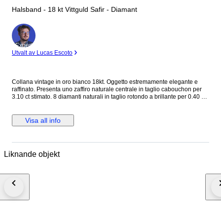
Halsband - 18 kt Vittguld Safir - Diamant
Expert
Utvalt av Lucas Escoto
Collana vintage in oro bianco 18kt. Oggetto estremamente elegante e
raffinato. Presenta uno zaffiro naturale centrale in taglio cabouchon per
3.10 ct stimato. 8 diamanti naturali in taglio rotondo a brillante per 0.40 ct
stimati totali H color SI stimati. Grammi: 6.66. Lunghezza pendente: 3.80 x
2.90 cm. Lunghezza collana: 45 cm circa. Sarà spedito in astuccio regalo
con spedizione tracciata e assicurata. Verrà rilasciato certificato
Visa all info
d'autenticità dell'oggetto con caratteristiche delle pietre e dell'oro.
Liknande objekt