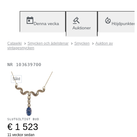
Denna vecka
Höjdpunkter
Auktioner
Catawiki
Smycken och ädelstenar
Smycken
Auktion av
vintagesmycken
NR
103639700
Såld
SLUTGILTIGT BUD
€ 1 523
11 veckor sedan