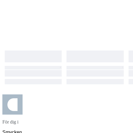
För dig i
Smycken