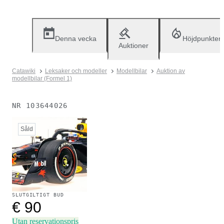
Denna vecka
Höjdpunkter
Auktioner
Catawiki
Leksaker och modeller
Modellbilar
Auktion av
modellbilar (Formel 1)
NR
103644026
Såld
SLUTGILTIGT BUD
€ 90
Utan reservationspris