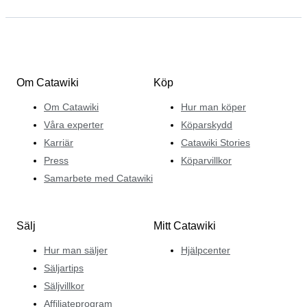
Om Catawiki
Köp
Om Catawiki
Hur man köper
Våra experter
Köparskydd
Karriär
Catawiki Stories
Press
Köparvillkor
Samarbete med Catawiki
Sälj
Mitt Catawiki
Hur man säljer
Hjälpcenter
Säljartips
Säljvillkor
Affiliateprogram