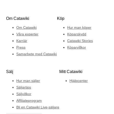
Om Catawiki
Köp
Om Catawiki
Hur man köper
Våra experter
Köparskydd
Karriär
Catawiki Stories
Press
Köparvillkor
Samarbete med Catawiki
Sälj
Mitt Catawiki
Hur man säljer
Hjälpcenter
Säljartips
Säljvillkor
Affiliateprogram
Bli en Catawiki Live-säljare