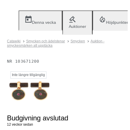
Denna vecka
Höjdpunkter
Auktioner
Catawiki
Smycken och ädelstenar
Smycken
Auktion -
smyckesmärken att upptäcka
NR
103671200
Inte längre tillgänglig
Budgivning avslutad
12 veckor sedan