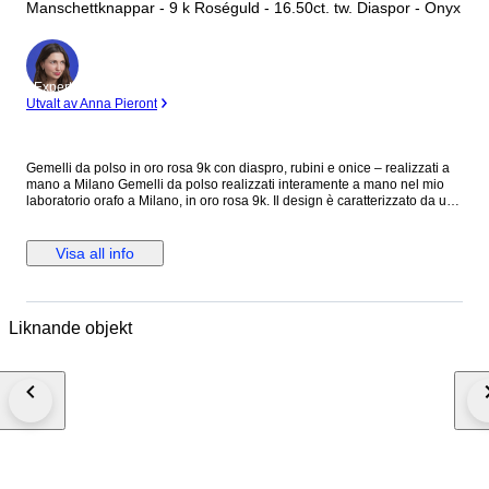
Manschettknappar - 9 k Roséguld - 16.50ct. tw. Diaspor - Onyx
Expert
Utvalt av Anna Pieront
Gemelli da polso in oro rosa 9k con diaspro, rubini e onice – realizzati a
mano a Milano Gemelli da polso realizzati interamente a mano nel mio
laboratorio orafo a Milano, in oro rosa 9k. Il design è caratterizzato da un
diaspro naturale taglio cabochon di 14x12 mm, incastonato in una
elegante cornice ovale in oro, che ne valorizza le tonalità e le venature
uniche. Al centro, due rubini naturali taglio brillante aggiungono un punto
Visa all info
luce raffinato, mentre sull’estremità opposta due barrette in onice,
incastonate in una fascetta di oro massiccio, creano un contrasto deciso
ed elegante. La combinazione di materiali e geometrie dà vita a un
accessorio distintivo, pensato per chi ricerca uno stile sofisticato e
Liknande objekt
contemporaneo, senza rinunciare all’unicità dell’artigianato. Ogni paio è
realizzato con cura artigianale e attenzione ai dettagli, selezionando
personalmente le pietre per garantire qualità e carattere. Caratteristiche:
Oro rosa 9k Diaspro naturale taglio cabochon 14x12 mm Rubini naturali
taglio brillante Onice naturale Realizzati a mano nel mio laboratorio a
Milano Punzonatura: oro 375 e marchio Botta Gioielli 716MI Pezzo unico
o produzione limitata Spedizione tramite corriere espresso assicurato.