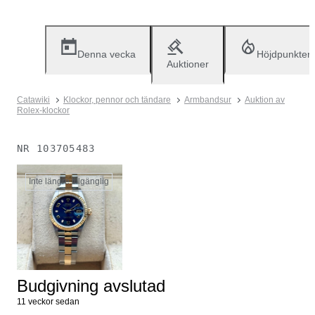
Denna vecka
Höjdpunkter
Auktioner
Catawiki
Klockor, pennor och tändare
Armbandsur
Auktion av
Rolex-klockor
NR
103705483
Inte längre tillgänglig
Budgivning avslutad
11 veckor sedan