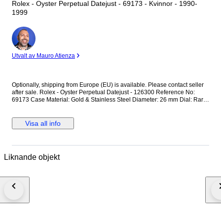
Rolex - Oyster Perpetual Datejust - 69173 - Kvinnor - 1990-
1999
Expert
Utvalt av Mauro Atienza
Optionally, shipping from Europe (EU) is available. Please contact seller
after sale. Rolex - Oyster Perpetual Datejust - 126300 Reference No:
69173 Case Material: Gold & Stainless Steel Diameter: 26 mm Dial: Rare
Blue Colour Original Rolex Dial Glass: Scracth Resistant Sapphire
(Crystal) glass Bracelet: Original Gold & Stainless Steel Oyster bracelet /
Fits up to 15-15.5 cm wrist approximately Clasp: Hidden Deployment
Visa all info
Case Back: Solid Condition: Worn & Very good condition Movement:
Automatic Functions: Hour, Minute,Second and Date Extras: No Box / No
Paper (The box that appears in the photos is my shooting platform.) **I will
use FedEX / Ups worldwide priority shipping to make sure that the items
Liknande objekt
finds you as soon as possible (takes usually 3-5 days *we don't guarantee
water resistance ** Receiver responsible with the custom fees
#devilwearspradalux2026