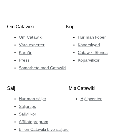
Om Catawiki
Köp
Om Catawiki
Hur man köper
Våra experter
Köparskydd
Karriär
Catawiki Stories
Press
Köparvillkor
Samarbete med Catawiki
Sälj
Mitt Catawiki
Hur man säljer
Hjälpcenter
Säljartips
Säljvillkor
Affiliateprogram
Bli en Catawiki Live-säljare