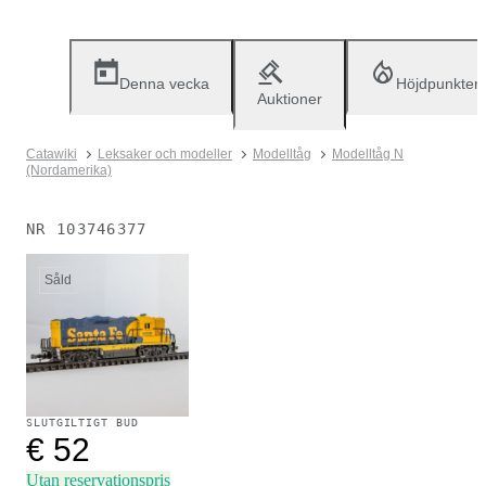
Denna vecka
Höjdpunkter
Auktioner
Catawiki
Leksaker och modeller
Modelltåg
Modelltåg N
(Nordamerika)
NR
103746377
Såld
SLUTGILTIGT BUD
€ 52
Utan reservationspris