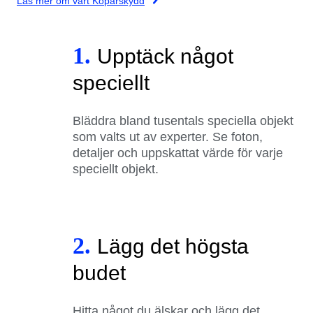
Läs mer om vårt Köparskydd
1.
Upptäck något
speciellt
Bläddra bland tusentals speciella objekt
som valts ut av experter. Se foton,
detaljer och uppskattat värde för varje
speciellt objekt.
2.
Lägg det högsta
budet
Hitta något du älskar och lägg det