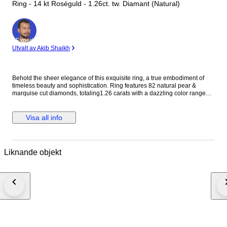
Ring - 14 kt Roséguld - 1.26ct. tw. Diamant (Natural)
Expert
Utvalt av Akib Shaikh
Behold the sheer elegance of this exquisite ring, a true embodiment of
timeless beauty and sophistication. Ring features 82 natural pear &
marquise cut diamonds, totaling1.26 carats with a dazzling color range
from E to F and clarity between VS. Crafted in 14 kt rose gold, stamped
585, this ring is a harmonious blend of grace and refinement, destined to
adorn your hand with unparalleled grace and style. Diamond Information:
Visa all info
Stone Type: Natural Diamond Shape:round /princess/buguette Cut Carat
Weight : 1.26 CARAT Color : f-g Clarity: VS SI Ring Information: Gold
Type: 14 kt / stamped 585 Gold Color: ROSE Net Weight: 6.14 Gross
Weight:6.39gm Ring Size: 54.40 mm / 17.3 mm / 7 us ( APPROX TO
Liknande objekt
REGULAR RING SIZE ) (PLEASE MESSAGE RING SIZE BEFORE
ORDER PLACE ) IGI CERTIFICATE NO : 25J013472503 • Fully Insured
delivery by FedEx or DHL. • Comes with a luxury box. PLEASE NOTE *
Your country of residence may impose additional VAT, customs, and
import fees which are the sole responsibility of the buyer. * If the winning
bidder decides to cancel/withdraw they will bear the risk, cost of all
shipping, and return import duties of the seller. ---French and Portuguese
bidders--- Please be aware that you may need a customs broker, which
will be solely your responsibility. In case you need any help with that, don't
hesitate to get in touch with us. If you're interested in checking more of our