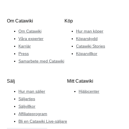
Om Catawiki
Köp
Om Catawiki
Hur man köper
Våra experter
Köparskydd
Karriär
Catawiki Stories
Press
Köparvillkor
Samarbete med Catawiki
Sälj
Mitt Catawiki
Hur man säljer
Hjälpcenter
Säljartips
Säljvillkor
Affiliateprogram
Bli en Catawiki Live-säljare