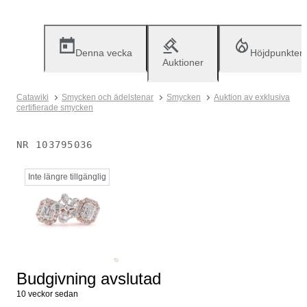
Denna vecka
Höjdpunkter
Auktioner
Catawiki
Smycken och ädelstenar
Smycken
Auktion av exklusiva
certifierade smycken
NR
103795036
Inte längre tillgänglig
Budgivning avslutad
10 veckor sedan