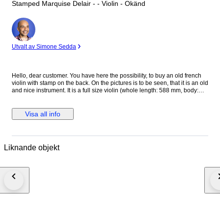
Stamped Marquise Delair - - Violin - Okänd
Expert
Utvalt av Simone Sedda
Hello, dear customer. You have here the possibility, to buy an old french
violin with stamp on the back. On the pictures is to be seen, that it is an old
and nice instrument. It is a full size violin (whole length: 588 mm, body:
358 mm, upper bouts: 168 mm; middle bouts: 115 mm; lower bouts: 207
mm) with stamp on the back: LeMarquis doiseaux anno: The violin is in a
very good condition, there are some tears and wears, no cracks to the
Visa all info
corpus. Small repaired crack to a-peg-hole. !!! Violins and bows described
as 'certified' or 'attributed' include images of their certificates and are
therefore considered to have a higher degree of documented certainty
regarding maker, origin, and age than instruments described only as
Liknande objekt
'labelled' (violins) or 'stamped' (bows), for which we provide no guarantee
of any kind