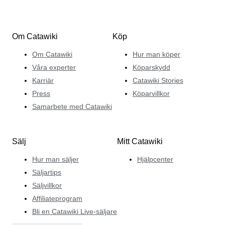
Om Catawiki
Köp
Om Catawiki
Hur man köper
Våra experter
Köparskydd
Karriär
Catawiki Stories
Press
Köparvillkor
Samarbete med Catawiki
Sälj
Mitt Catawiki
Hur man säljer
Hjälpcenter
Säljartips
Säljvillkor
Affiliateprogram
Bli en Catawiki Live-säljare