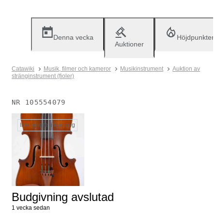
Denna vecka
Höjdpunkter
Auktioner
Catawiki
Musik, filmer och kameror
Musikinstrument
Auktion av
stränginstrument (fioler)
NR
105554079
Inte längre tillgänglig
Budgivning avslutad
1 vecka sedan