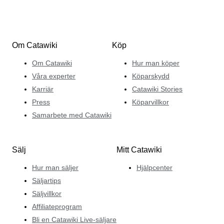
Om Catawiki
Köp
Om Catawiki
Hur man köper
Våra experter
Köparskydd
Karriär
Catawiki Stories
Press
Köparvillkor
Samarbete med Catawiki
Sälj
Mitt Catawiki
Hur man säljer
Hjälpcenter
Säljartips
Säljvillkor
Affiliateprogram
Bli en Catawiki Live-säljare