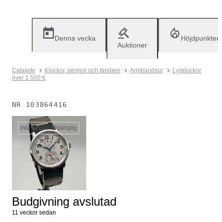
Denna vecka
Höjdpunkter
Auktioner
Catawiki
Klockor, pennor och tändare
Armbandsur
Lyxklockor
över 1 500 €
NR
103864416
Inte längre tillgänglig
Budgivning avslutad
11 veckor sedan