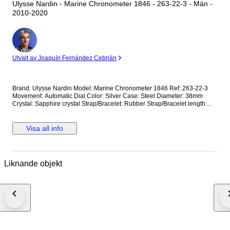
Ulysse Nardin - Marine Chronometer 1846 - 263-22-3 - Män -
2010-2020
Expert
Utvalt av Joaquín Fernández Cebrián
Brand: Ulysse Nardin Model: Marine Chronometer 1846 Ref: 263-22-3
Movement: Automatic Dial Color: Silver Case: Steel Diameter: 38mm
Crystal: Sapphire crystal Strap/Bracelet: Rubber Strap/Bracelet length:
Can fit up to 18cm Clasp: Steel Fold clasp Condition: Worn and in very
good condition Extras: No Box, No Papers *Shipping via UPS (fast
shipping with tracking and signature) **Optional shipping from
Visa all info
Europe(EU) is available. Please contact seller for details.
Liknande objekt