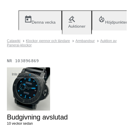
Denna vecka
Höjdpunkter
Auktioner
Catawiki
Klockor, pennor och tändare
Armbandsur
Auktion av
Panerai-klockor
NR
103896869
Inte längre tillgänglig
Budgivning avslutad
10 veckor sedan