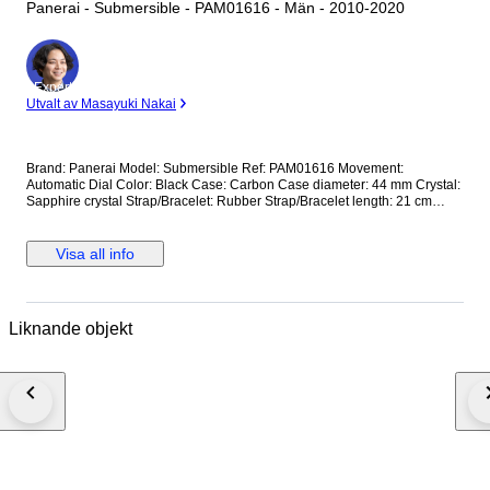
Panerai - Submersible - PAM01616 - Män - 2010-2020
Expert
Utvalt av Masayuki Nakai
Brand: Panerai Model: Submersible Ref: PAM01616 Movement:
Automatic Dial Color: Black Case: Carbon Case diameter: 44 mm Crystal:
Sapphire crystal Strap/Bracelet: Rubber Strap/Bracelet length: 21 cm
Clasp: Buckle Condition: Worn and in very good condition Extras: No Box,
No Papers *Shipping via UPS (fast shipping with tracking and signature)
**Optional shipping from Europe(EU) is available. Please contact seller
Visa all info
for details.
Liknande objekt