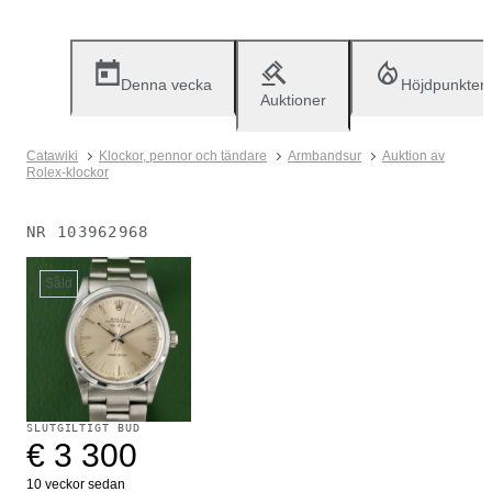
Denna vecka
Höjdpunkter
Auktioner
Catawiki
Klockor, pennor och tändare
Armbandsur
Auktion av
Rolex-klockor
NR
103962968
Såld
SLUTGILTIGT BUD
€ 3 300
10 veckor sedan