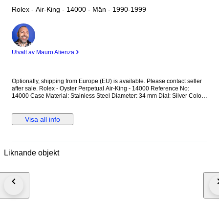
Rolex - Air-King - 14000 - Män - 1990-1999
Expert
Utvalt av Mauro Atienza
Optionally, shipping from Europe (EU) is available. Please contact seller
after sale. Rolex - Oyster Perpetual Air-King - 14000 Reference No:
14000 Case Material: Stainless Steel Diameter: 34 mm Dial: Silver Colour
Original Rolex Dial Glass: Scracth Resistant Sapphire (Crystal) glass
Bracelet: Original Stainless Steel Oyster bracelet / Fits up to 17.5-18 cm
wrist approximately Clasp: Hidden Deployment Case Back: Solid
Visa all info
Condition: Worn & Very good condition Movement: Automatic Functions:
Hour, Minute and Second Extras: No Box / No Paper (The box that
appears in the photos is my shooting platform.) **I will use FedEX / Ups
worldwide priority shipping to make sure that the items finds you as soon
Liknande objekt
as possible (takes usually 3-5 days *we don't guarantee water resistance
** Receiver responsible with the custom fees