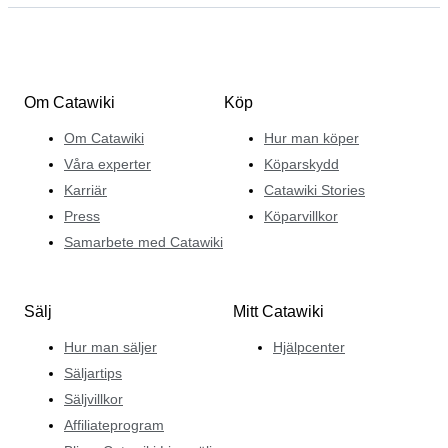
Om Catawiki
Köp
Om Catawiki
Hur man köper
Våra experter
Köparskydd
Karriär
Catawiki Stories
Press
Köparvillkor
Samarbete med Catawiki
Sälj
Mitt Catawiki
Hur man säljer
Hjälpcenter
Säljartips
Säljvillkor
Affiliateprogram