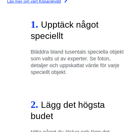
Läs mer om vårt Köparskydd
1.
Upptäck något
speciellt
Bläddra bland tusentals speciella objekt
som valts ut av experter. Se foton,
detaljer och uppskattat värde för varje
speciellt objekt.
2.
Lägg det högsta
budet
Hitta något du älskar och lägg det