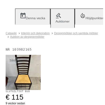
Denna vecka
Höjdpunkter
Auktioner
Catawiki
Interiör och dekoration
Designmöbler och samtida möbler
Auktion av designermöbler
NR
103982165
Såld
SLUTGILTIGT BUD
€ 115
9 veckor sedan