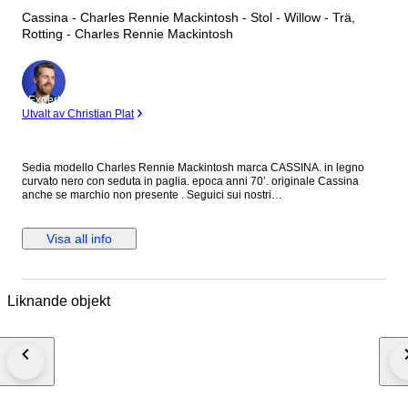
Cassina - Charles Rennie Mackintosh - Stol - Willow - Trä,
Rotting - Charles Rennie Mackintosh
Expert
Utvalt av Christian Plat
Sedia modello Charles Rennie Mackintosh marca CASSINA. in legno
curvato nero con seduta in paglia. epoca anni 70’. originale Cassina
anche se marchio non presente . Seguici sui nostri
social:@alexdesignmilano. Oggetto da collezione raro ed introvabile.
Sedia misure h. 103, h seduta 45, larghezza massima 45 cm, prof 40 cm
circa.
Visa all info
Liknande objekt