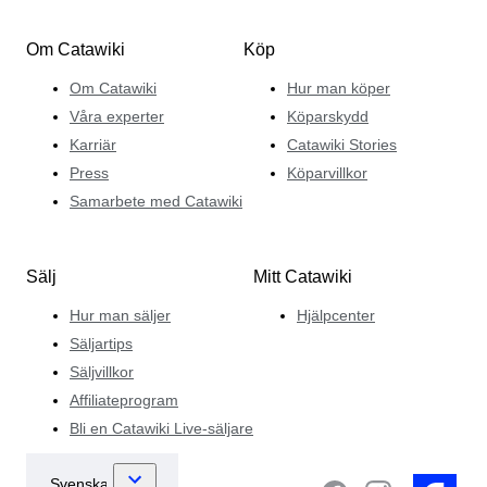
Om Catawiki
Köp
Om Catawiki
Hur man köper
Våra experter
Köparskydd
Karriär
Catawiki Stories
Press
Köparvillkor
Samarbete med Catawiki
Sälj
Mitt Catawiki
Hur man säljer
Hjälpcenter
Säljartips
Säljvillkor
Affiliateprogram
Bli en Catawiki Live-säljare