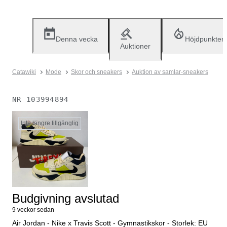
Denna vecka
Höjdpunkter
Auktioner
Catawiki
Mode
Skor och sneakers
Auktion av samlar-sneakers
NR
103994894
Inte längre tillgänglig
Budgivning avslutad
9 veckor sedan
Air Jordan - Nike x Travis Scott - Gymnastikskor - Storlek: EU