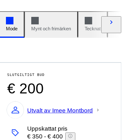
Mode
Mynt och frimärken
Tecknat
Bilar och cy
SLUTGILTIGT BUD
€ 200
Utvalt av Imee Montbord
Expert
Uppskattat pris
€ 350
-
€ 400