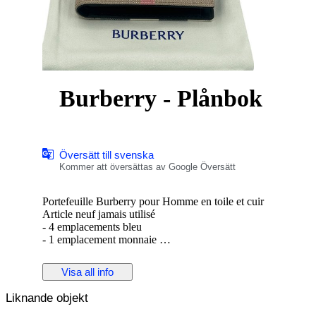
Burberry - Plånbok
Översätt till svenska
Kommer att översättas av Google Översätt
Portefeuille Burberry pour Homme en toile et cuir
Article neuf jamais utilisé
- 4 emplacements bleu
- 1 emplacement monnaie
- 1 emplacement carte transport
- 2 emplacements billets
Visa all info
Livré avec sac de poussière d’origine et sac de shopping.
( voir photos pour plus d’informations)
Liknande objekt
Livraison colissimo international avec assurance.