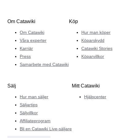
Om Catawiki
Köp
Om Catawiki
Hur man köper
Våra experter
Köparskydd
Karriär
Catawiki Stories
Press
Köparvillkor
Samarbete med Catawiki
Sälj
Mitt Catawiki
Hur man säljer
Hjälpcenter
Säljartips
Säljvillkor
Affiliateprogram
Bli en Catawiki Live-säljare