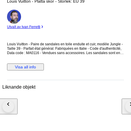
Louis Vuitton - Platta skor - Storlek: EU 39
Expert
Utvalt av Ivan Ferretti
Louis Vuitton - Paire de sandales en toile enduite et cuir, modèle Jungle -
Taille 39 - Parfait état général. Fabriquées en Italie - Code d'authenticité,
Data code : MA0116 - Vendues sans accessoires. Les sandales sont en
toile enduite, couleur ébène, avec des motifs monogramme "LV" ainsi que
des motifs jungle rose et rouge - L'intérieur est en cuir couleur brun et
rose uni - Les sandales se ferment avec une boucle en métal argenté.
Visa all info
Dimensions : Hauteur totale au talon 9,3 cm - Largeur à plat 10 cm -
Longueur semelle intérieure 25,5 cm - Longueur semelle extérieure 26
cm - Hauteur du talon 3,4 cm. Les sandales sont en parfait état général,
comme neuf.
Liknande objekt