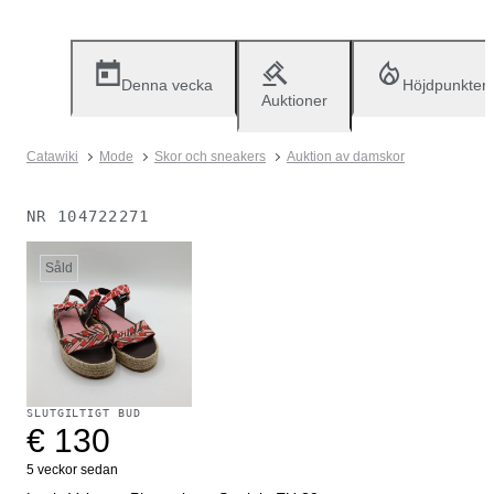
Denna vecka
Höjdpunkter
Auktioner
Catawiki
Mode
Skor och sneakers
Auktion av damskor
NR
104722271
Såld
SLUTGILTIGT BUD
€ 130
5 veckor sedan