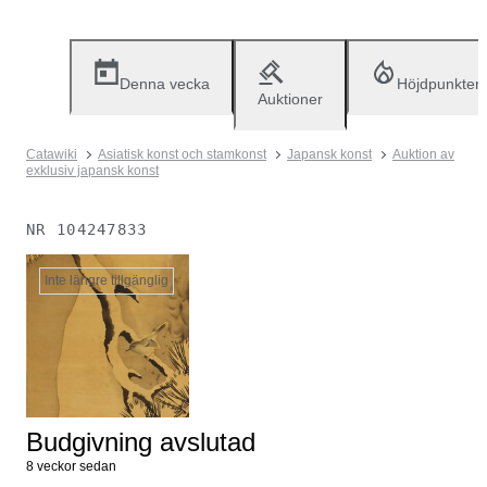
Denna vecka
Höjdpunkter
Auktioner
Catawiki
Asiatisk konst och stamkonst
Japansk konst
Auktion av
exklusiv japansk konst
NR
104247833
Inte längre tillgänglig
Budgivning avslutad
8 veckor sedan