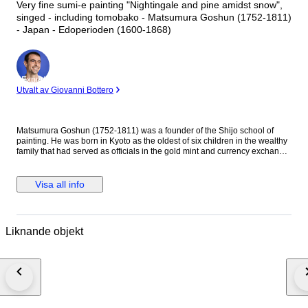
Very fine sumi-e painting "Nightingale and pine amidst snow",
singed - including tomobako - Matsumura Goshun (1752-1811)
- Japan - Edoperioden (1600-1868)
Expert
Utvalt av Giovanni Bottero
Matsumura Goshun (1752-1811) was a founder of the Shijo school of
painting. He was born in Kyoto as the oldest of six children in the wealthy
family that had served as officials in the gold mint and currency exchange
in Kyoto for many generations. His parents wished him to be well
educated in the basics of Chinese and Japanese culture and had him
tutored in skills such as classical history and literature, calligraphy and
Visa all info
painting as well as writing poetry, but in the late 1770s he left that family
position to become a painter. In Kyoto first studied painting under Onishi
Suigetsu, a student of Mochizuki Gyokusen, then studied painting and
haiku poetry under Yosa Buson. His wife and father died in 1781 (Tenmei
Liknande objekt
l), and he moved to Ikeda (Osaka Prefecture) on the advice of Buson. After
Buson's death, returned to Kyoto to study the painting style of Maruyama
Okyo. He asked him to become his disciple, but Okyo firmly declined. The
older friend had declined his offer to accept him as disciple stating he
wanted him to remain on equal footing with his younger friend. So
Goshun as a close friend studied Okyo's painting and sketching. He
established a style that combined literati painting and sketching, called a
‘Shijo school’ after the location of Goshun's residence and workplace