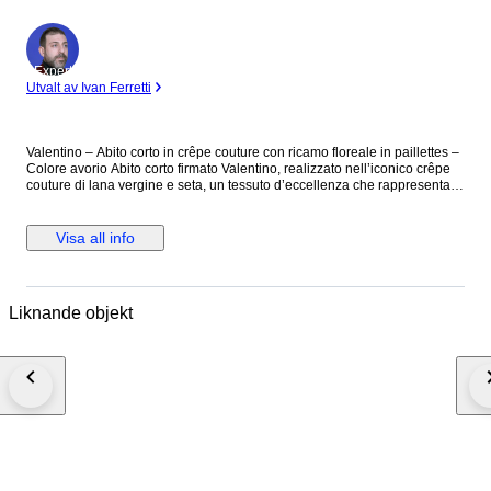
Expert
Utvalt av Ivan Ferretti
Valentino – Abito corto in crêpe couture con ricamo floreale in paillettes –
Colore avorio Abito corto firmato Valentino, realizzato nell’iconico crêpe
couture di lana vergine e seta, un tessuto d’eccellenza che rappresenta
uno dei codici stilistici più riconoscibili della Maison. Il modello, dal taglio
a trapezio, presenta una silhouette sobria ed estremamente femminile,
arricchita da un ricercato ricamo floreale realizzato interamente a mano
Visa all info
con paillettes color oro che si sviluppano sul corpetto, sulle maniche e sul
retro. Il design è pulito e minimal, ma estremamente raffinato. L’abito è
completamente foderato, per un comfort e una struttura impeccabili. Capo
prodotto in Italia. Composizione: 65% lana vergine – 35% seta Taglio 38
Liknande objekt
(misure disponibili su richiesta) Prezzo retail €3545 Mai indossato.
Spedito con tracciamento, assicurazione e imballaggio protetto.
#ExclusiveFashion2025