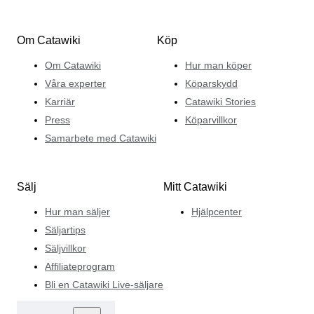
Om Catawiki
Köp
Om Catawiki
Hur man köper
Våra experter
Köparskydd
Karriär
Catawiki Stories
Press
Köparvillkor
Samarbete med Catawiki
Sälj
Mitt Catawiki
Hur man säljer
Hjälpcenter
Säljartips
Säljvillkor
Affiliateprogram
Bli en Catawiki Live-säljare