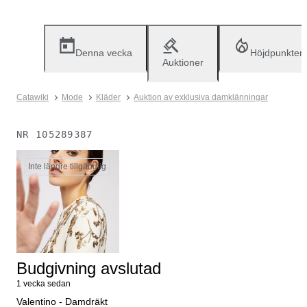
Denna vecka
Höjdpunkter
Auktioner
Catawiki
Mode
Kläder
Auktion av exklusiva damklänningar
NR
105289387
Inte längre tillgänglig
Budgivning avslutad
1 vecka sedan
Valentino - Damdräkt