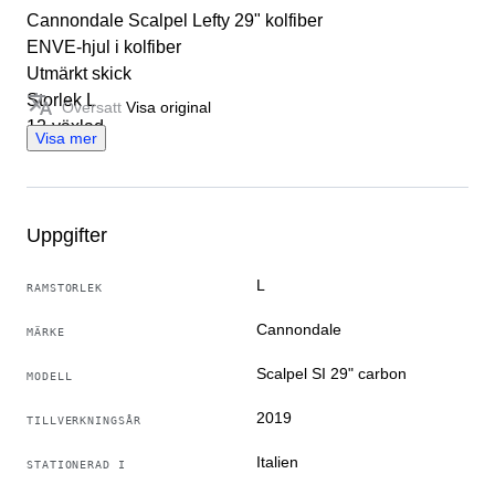
Cannondale Scalpel Lefty 29" kolfiber
ENVE-hjul i kolfiber
Utmärkt skick
Storlek L
Översatt
Visa original
12-växlad
Visa mer
Frakt gratis (delvis montering) - gratis upphämtning
Uppgifter
Säljarens berättelse
L
RAMSTORLEK
Den onlinebutik för begagnade cyklar. Vi är
cykelentusiaster och vill främja användning och
Cannondale
MÄRKE
handel med begagnade cyklar. Hos oss hittar du allt
Scalpel SI 29" carbon
från vintage till moderna, klassiska cyklar och även
MODELL
speciella modeller.
2019
TILLVERKNINGSÅR
Översatt av Google Översätt
Italien
STATIONERAD I