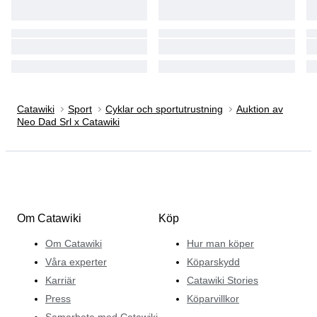
Catawiki
Sport
Cyklar och sportutrustning
Auktion av
Neo Dad Srl x Catawiki
Om Catawiki
Köp
Om Catawiki
Hur man köper
Våra experter
Köparskydd
Karriär
Catawiki Stories
Press
Köparvillkor
Samarbete med Catawiki