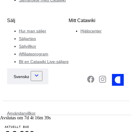
Sälj
Mitt Catawiki
Hur man säljer
Hjälpcenter
Säljartips
Säljvillkor
Affiliateprogram
Bli en Catawiki Live-säljare
Användarvillkor
Avslutas om
7
d
4
t
16
m
39
s
Dataskydd och integritetsmeddelande
Cookiemeddelande
AKTUELLT BUD
Policy för brottsbekämpning