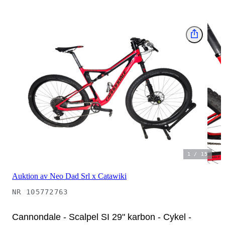
1
/
15
Auktion av Neo Dad Srl x Catawiki
NR
105772763
Cannondale - Scalpel SI 29" karbon - Cykel -