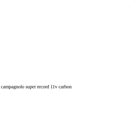
io campagnolo super record 11v carbon
 ( deragliatore anteriore chorus 11v)