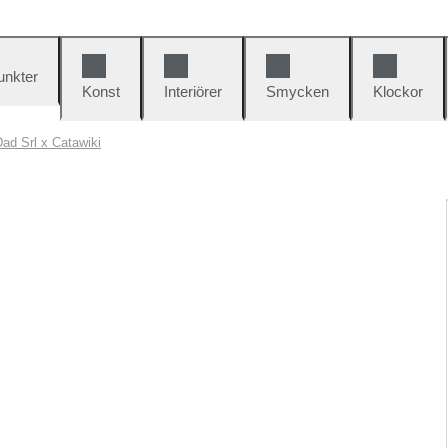
unkter
Konst
Interiörer
Smycken
Klockor
ad Srl x Catawiki