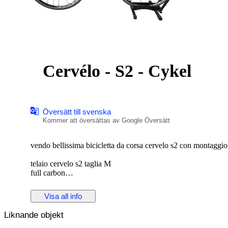
Cervélo - S2 - Cykel
Översätt till svenska
Kommer att översättas av Google Översätt
vendo bellissima bicicletta da corsa cervelo s2 con montagg
telaio cervelo s2 taglia M
full carbon
tenuto bene, pochi segni da normale utilizzo
nessun tipo di rottura, o danno serio
Visa all info
Liknande objekt
cerchi fulcrum racing zero con mozzi in carbonio e ceramica
gruppo cambio e freni campagnolo super record 11v meccanico