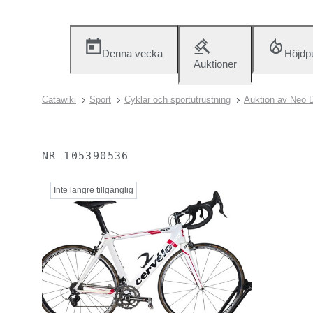
Denna vecka
Höjdp
Auktioner
Catawiki
Sport
Cyklar och sportutrustning
Auktion av Neo D
NR
105390536
Inte längre tillgänglig