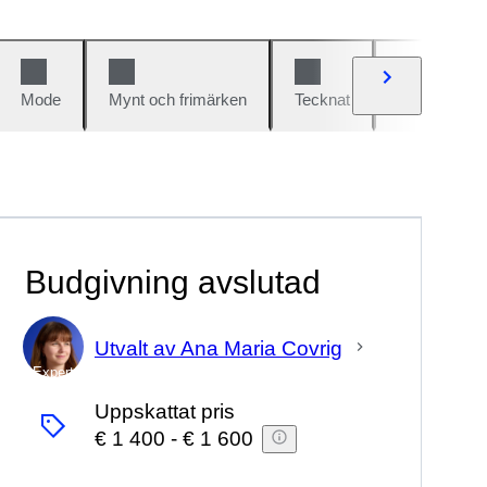
Mode
Mynt och frimärken
Tecknat
Bilar och cy
Budgivning avslutad
Utvalt av Ana Maria Covrig
Expert
Uppskattat pris
€ 1 400
-
€ 1 600